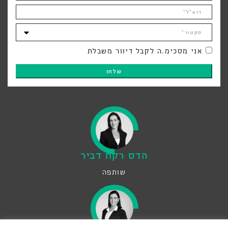
דוא"ל*
סקטור*
אני מסכימ.ה לקבל דיוור משבלת
שלחו
הדס רקח דביר
שותפה