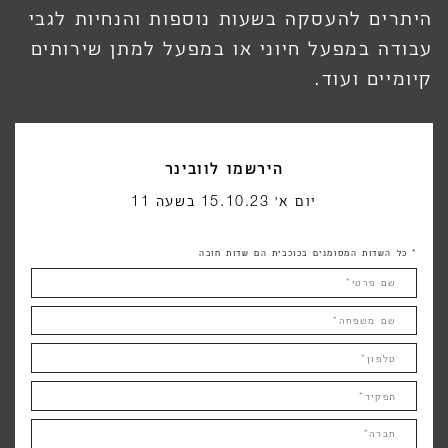
היתרים להעסקה בשעות נוספות והנחיות לגבי
עבודה במפעל חיוני או במפעל למתן שירותים
קיומיים ועוד.
הירשמו לוובינר
יום א׳ 15.10.23 בשעה 11
* כל השדות המסומנים בכוכבית הם שדות חובה
שם פרטי*
שם משפחה*
טלפון*
תפקיד*
חברה*