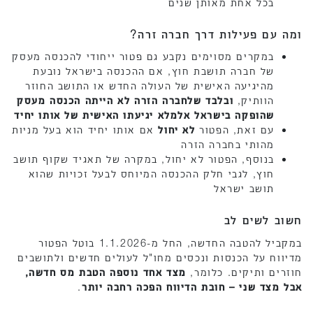
בכל אחת מאותן שנים
ומה עם פעילות דרך חברה זרה?
במקרים מסוימים נקבע גם פטור ייחודי להכנסה מעסק
של חברה תושבת חוץ, אם ההכנסה בישראל נובעת
מהיגיעה האישית של העולה החדש או התושב החוזר
הוותיק,
ובלבד שלחברה הזרה לא הייתה הכנסה מעסק
שהופקה בישראל אלמלא יגיעתו האישית של אותו יחיד
עם זאת, הפטור
לא יחול
אם אותו יחיד הוא בעל מניות
מהותי בחברה הזרה
בנוסף, הפטור לא יחול, במקרה של תאגיד שקוף תושב
חוץ, לגבי חלק ההכנסה המיוחס לבעל זכויות שהוא
תושב ישראל
חשוב לשים לב
במקביל להטבה החדשה, החל מ-1.1.2026 בוטל הפטור
מדיווח על הכנסות ונכסים מחו"ל לעולים חדשים ולתושבים
חוזרים ותיקים. כלומר,
מצד אחד נוספה הטבת מס חדשה,
אבל מצד שני – חובת הדיווח הפכה רחבה יותר
.