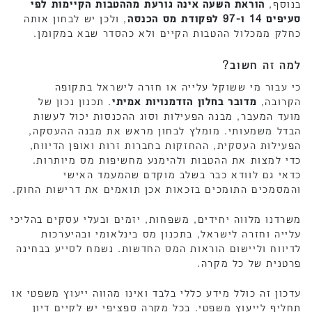
בנוסף,
הוראת השעה אינה גורעת מההטבות הקיימות לפי
סעיפים 14 ו-97 לפקודת מס הכנסה
, ולכן יש לבחון אותה
כחלק ממכלול ההטבות הקיים ולא כהסדר שבא במקומן.
למה זה חשוב?
כי עבור מי ששוקל עלייה או חזרה לישראל בתקופה
הקרובה,
מדובר בחלון הזדמנויות אמיתי
. תכנון נכון של
מועד המעבר, מבנה הפעילות וסוג ההכנסות יכול לעשות
הבדל משמעותי. מומלץ לבחון מראש את מבנה ההעסקה,
הפעילות העסקית, ההחזקות בחברות זרות ואופן הדיווח,
כדי למצות את ההטבות ולהימנע מחשיפות מס מיותרות.
כדאי גם לוודא כבר בשלב מוקדם שהמעמד האישי
והמסמכים התומכים בזכאות אכן תואמים את דרישות החוק.
משרדנו מלווה יחידים, משפחות, יזמים ובעלי עסקים בהליכי
עלייה וחזרה לישראל, בתכנון מס בינלאומי ובהיערכות
לדיווח וליישום הוראות המס החדשות. נשמח לסייע בבחינה
פרטנית של כל מקרה.
עדכון זה כולל מידע כללי בלבד ואינו מהווה ייעוץ משפטי או
תחליף לייעוץ משפטי. בכל מקרה ספציפי יש לקיים דיון