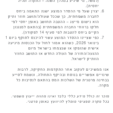
(למשל, מי שיגיע במהלך השנה – התקרה תהיה
יחסית).
יצוין שעל פי ההסדר המוצע ישנה התאמה ביחס
לחברה משפחתית, כך שככל שעולה/תושב חוזר ותיק
הוא נישום מייצג – ההטבה תחושב באופן יחסי לפי
חלקו ברווחי החברה המשפחתית (בהתאם למנגנון
הקיים ביחס להטבות לפי סעיף 14 לפקודה).
כפי שציינו ההסדר המוצע עשוי להיכנס לתוקף ביום 1
בינואר 2026, כשהוא אמור לחול על הכנסות מיגיעה
אישית שהופקו או שנצמחו בישראל מיום
ההגעה/החזרה של העולה החדש או התושב החוזר
הוותיק לישראל.
אנו ממשיכים לעקוב אחר התקדמות החקיקה, לרבות
שינויים אפשריים בנוסח ובהיקף התחולה, ונשמח לסייע
בבחינה פרטנית של השלכות המס בהתאם לנסיבות כל
מקרה.
מזכר זה כולל מידע כללי בלבד ואינו מהווה ייעוץ משפטי.
בכל מקרה ספציפי מומלץ להיוועץ באופן פרטני.