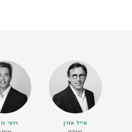
אייל אורן
רועי גו
שותף
שותף