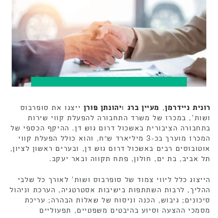
רונית ניידרמן
,
מעיין ברג
ו
יהונתן פורן
ייצגו את סופרבוס
ושות', במכרז של משרד התחבורה להפעלת קווי שירות
בתחבורה הציבורית באשכול דרום גוש דן. ההיקף הכספי של
המכרז מוערך בכ-3 מיליארד ש״ח, והוא כולל הפעלת קווי
אוטובוסים רבים באשכול דרום גוש דן, ובערים ראשון לציון,
תל אביב, בת ים, חולון, פתח תקווה ובאר יעקב.
הייצוג כלל ליווי צמוד של סופרבוס ושות' לאורך כל שלבי
ההליך, לרבות השתתפות בישיבות אסטרטגיה, הערכת וניהול
סיכונים; גיבוש, הכנה וניסוח של שאלות הבהרה; עריכת
מסמכי ההצעה וסיוע בהיבטים משפטיים, תפעוליים