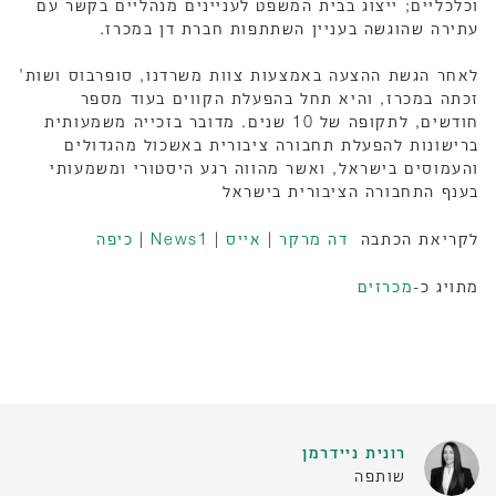
וכלכליים; ייצוג בבית המשפט לעניינים מנהליים בקשר עם
עתירה שהוגשה בעניין השתתפות חברת דן במכרז.
לאחר הגשת ההצעה באמצעות צוות משרדנו, סופרבוס ושות'
זכתה במכרז, והיא תחל בהפעלת הקווים בעוד מספר
חודשים, לתקופה של 10 שנים. מדובר בזכייה משמעותית
ברישונות להפעלת תחבורה ציבורית באשכול מהגדולים
והעמוסים בישראל, ואשר מהווה רגע היסטורי ומשמעותי
בענף התחבורה הציבורית בישראל
לקריאת הכתבה
דה מרקר
|
אייס
|
News1
|
כיפה
מתויג כ-
מכרזים
רונית ניידרמן
שותפה