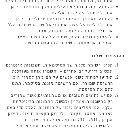
אינטרנט, וכדומה, כאשר לכל אחד מהם מדיניות משלו;
להימנע מחשבונות לא פעילים במשך חודשים, כי אף
אחד לא יכול היה לגשת אליהם;
להימנע מאובדן נכסים פיננסיים דיגיטליים, כי אף
אחד לא לקח על עצמו את הניהול של החשבונות הללו
או בגלל שחסרה סיסמה או מידע אחר;
ולהימנע מגניבת זהות, שיכולה להתרחש כתוצאה
מפטירה או מחוסר כשירות שמתפרסם ברשת.
ההמלצות שלנו:
תכינו רשימה מלאה של הסיסמאות, חשבונות אינטרנט
ונכסים דיגיטליים אחרים – ותשמרו אותה מעודכנת.
תודיעו לפחות לשני אנשים עליהם ניתן לסמוך היכן
הרשימה שמורה. אם הרשימה מוגנת בסיסמה, תתנו
להם את הסיסמה.
אם יש נתונים חשובים או משמעותיים אשר שמורים
רק בחשבונות אונליין (למשל, התמונות הדיגיטליות
שלך), אנו ממליצים גיבוי של הנתונים האלה מדי פעם
לאמצעי אחסון מקומי – לדיסק הקשיח חיצוני, דיסק
און קי, CD, DVD וכדומה או לגיבוי בענן – כך
שלאנשים עליהם סומכים תהיה גישה אם לא יוכלו