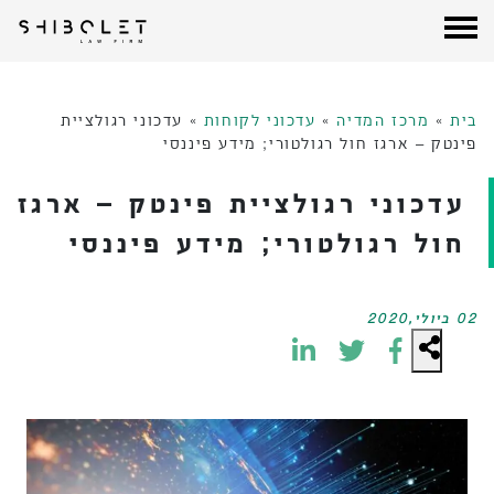
עורכי דין שבלת
| Shibolet & Co. Law Firm
לג
תוכן
בית
»
מרכז המדיה
»
עדכוני לקוחות
»
עדכוני רגולציית
פינטק – ארגז חול רגולטורי; מידע פיננסי
עדכוני רגולציית פינטק – ארגז
חול רגולטורי; מידע פיננסי
02 ביולי,2020