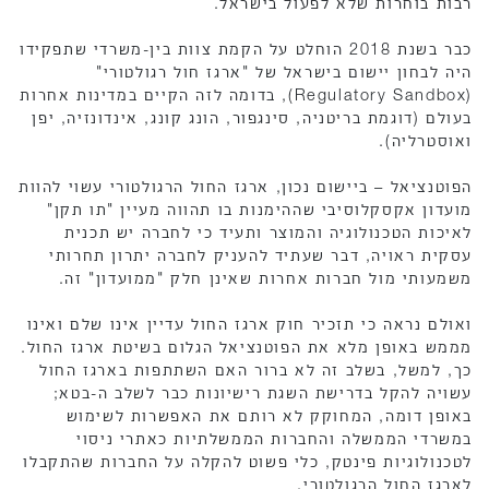
רבות בוחרות שלא לפעול בישראל.
כבר בשנת 2018 הוחלט על הקמת צוות בין-משרדי שתפקידו
היה לבחון יישום בישראל של "ארגז חול רגולטורי"
(Regulatory Sandbox), בדומה לזה הקיים במדינות אחרות
בעולם (דוגמת בריטניה, סינגפור, הונג קונג, אינדונזיה, יפן
ואוסטרליה).
הפוטנציאל – ביישום נכון, ארגז החול הרגולטורי עשוי להוות
מועדון אקסקלוסיבי שההימנות בו תהווה מעיין "תו תקן"
לאיכות הטכנולוגיה והמוצר ותעיד כי לחברה יש תכנית
עסקית ראויה, דבר שעתיד להעניק לחברה יתרון תחרותי
משמעותי מול חברות אחרות שאינן חלק "ממועדון" זה.
ואולם נראה כי תזכיר חוק ארגז החול עדיין אינו שלם ואינו
מממש באופן מלא את הפוטנציאל הגלום בשיטת ארגז החול.
כך, למשל, בשלב זה לא ברור האם השתתפות בארגז החול
עשויה להקל בדרישת השגת רישיונות כבר לשלב ה-בטא;
באופן דומה, המחוקק לא רותם את האפשרות לשימוש
במשרדי הממשלה והחברות הממשלתיות כאתרי ניסוי
לטכנולוגיות פינטק, כלי פשוט להקלה על החברות שהתקבלו
לארגז החול הרגולטורי.