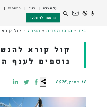
על שבלת
צוות
התמחות
מ
לג
חיפוש:
הרשמה לניוזלטר
תוכן
בית
»
מרכז המדיה
»
הגירה
»
קול קורא להגשת בקשות: 1,500
נוספים לענף הת
12 במרץ,2025