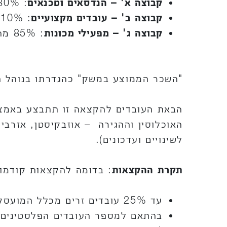
קבוצה א' – הנדסאים וטכנאים
: 130% מהשכר הממוצע במשק;
קבוצה ב' – עובדים מקצועיים
: 110% מהשכר הממוצע במשק;
קבוצה ג' – מפעילי מכונות
: 85% מהשכר הממוצע במשק.
"השכר הממוצע במשק" כהגדרתו בנוהל הרלוונטי 
הבאת העובדים להקצאה זו תתבצע באמצעו
האוכלוסין וההגירה – אוזבקיסטן, אזרבייג
לשינויים ועדכונים).
תקרת ההקצאות
: בדומה להקצאות קודמו
עד 25% עובדים זרים מכלל המועסקים הישראלים בעסק.
בהתאם למספר העובדים הפלסטינים שהועסקו