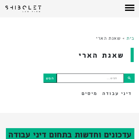
עורכי דין שבלת
| Shibolet & Co. Law Firm
לג
תוכן
בית
»
שאגת הארי
שאגת הארי
חפש…
דיני עבודה
מיסים
עדכונים וחדשות בתחום דיני עבודה