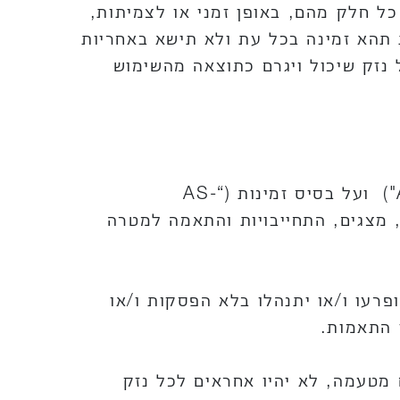
ל חלק מהם, באופן זמני או לצמיתות,
תהא זמינה בכל עת ולא תישא באחריות
נזק שיכול ויגרם כתוצאה מהשימוש
למעט אם מצוין מפורשות בתנאי שימוש במערכת אלו, המערכת מוצעת כמות שהיא ("AS IS") ועל בסיס זמינות (“AS-
לה, מצגים, התחייבויות והתאמה למטרה
רעו ו/או יתנהלו בלא הפסקות ו/או
 התאמות.
 מטעמה, לא יהיו אחראים לכל נזק