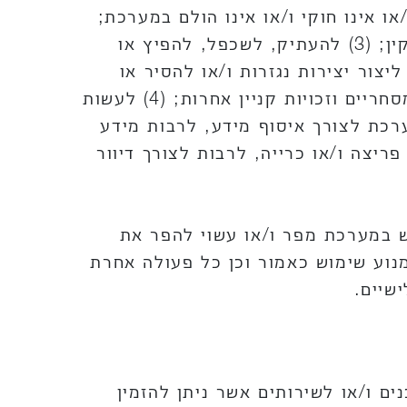
ת כל שימוש שאינו מורשה ו/או אינו חוקי ו/או אינו הולם במערכת;
(2) לעקוף, להשבית או להפריע למאפיינים הקשורים לאבטחה של המערכת, ולתפעולה התקין; (3) להעתיק, לשכפל, להפיץ או
ור יצירות נגזרות ו/או להסיר או
לשנות כל חלק ו/או תכנים בכלולים במערכת ולרבות כל הודעה על זכויות יוצרים, סימנים מסחריים וזכויות קניין אחרות; (4) לעשות
וש שאינו לצורך אישי; (5) לעשות שימוש במערכת לצורך איסוף מידע, לרבות מידע
ריצה ו/או כרייה, לרבות לצורך דיוור
 במערכת מפר ו/או עשוי להפר את
נוע שימוש כאמור וכן כל פעולה אחרת
שיים.
ים ו/או לשירותים אשר ניתן להזמין