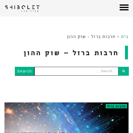
עורכי דין שבלת
| Shibolet & Co. Law Firm
לג
תוכן
בית
»
חרבות ברזל - שוק ההון
חרבות ברזל – שוק ההון
Search ...
חרבות ברזל