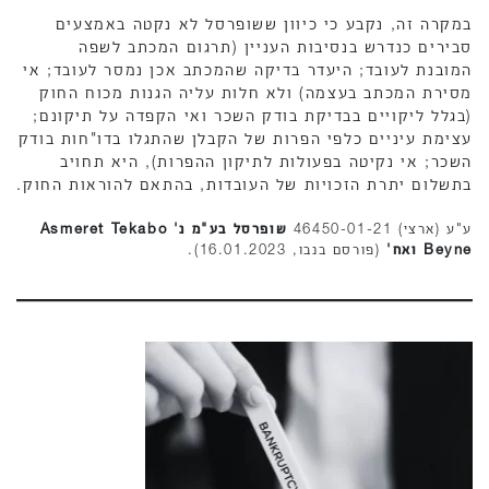
במקרה זה, נקבע כי כיוון ששופרסל לא נקטה באמצעים
סבירים כנדרש בנסיבות העניין (תרגום המכתב לשפה
המובנת לעובד; היעדר בדיקה שהמכתב אכן נמסר לעובד; אי
מסירת המכתב בעצמה) ולא חלות עליה הגנות מכוח החוק
(בגלל ליקויים בבדיקת בודק השכר ואי הקפדה על תיקונם;
עצימת עיניים כלפי הפרות של הקבלן שהתגלו בדו"חות בודק
השכר; אי נקיטה בפעולות לתיקון ההפרות), היא תחויב
בתשלום יתרת הזכויות של העובדות, בהתאם להוראות החוק.
ע"ע (ארצי) 46450-01-21
שופרסל בע"מ נ' Asmeret Tekabo
Beyne ואח'
(פורסם בנבו, 16.01.2023).