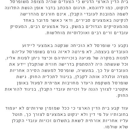
בית הדין הארצי הדגיש כי הצעדים שהיה מצופה משופרסל
לנקוט, כמו לדוגמא, תרגום המכתב בדבר אופן הגשת התלונה
לשפה המובנת לעובדי הקבלן, אינם חורגים מהדרישה
לנקיטה באמצעים סבירים, ודאי כאשר מדובר באחד
מהמעסיקים הגדולים במשק, בעל אמצעים רבים, המעסיק
עובדים זרים רבים ואוכלוסיות מוחלשות.
נקבע כי שופרסל לא הוכיחה שנקטה באמצעי ליידוע
העובדים בעצמה, לא פירטה לאיזה גורם בשופרסל עליהם
לפנות במקרה של פגיעה בזכויותיהם וכיצד ניתן לפנות אליו,
וכל שעשתה היה להסתפק בדרישה חוזית שהקבלן יידע את
העובדים על כך. במעשיה, שופרסל למעשה הסירה אחריות
מצדה וגלגלה אותה לקבלן, בניגוד לתכלית החוק. גישת
שופרסל משקפת היעדר מחויבות אמיתית לפעול באופן
אקטיבי לצורך הגנה על זכויות עובדי הקבלן, בניגוד להוראות
החוק.
עוד קבע בית הדין הארצי כי ככל שמזמין שירותים לא יעמוד
בחובותיו על פי דין ולא ינקוט באמצעים לצורך כך, תוטל
עליו אחריות אזרחית לשאת בתשלום זכויות עובדי הקבלן
שלא שולמו.