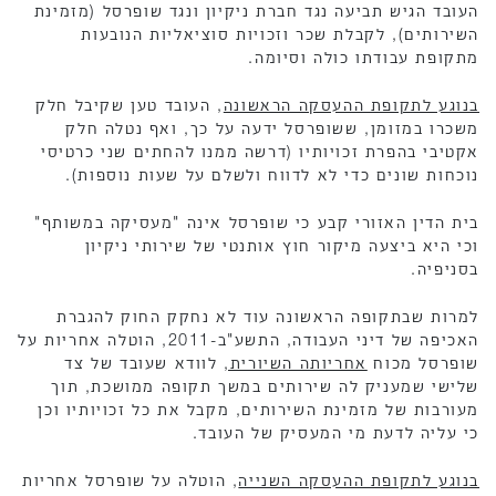
העובד הגיש תביעה נגד חברת ניקיון ונגד שופרסל (מזמינת
השירותים), לקבלת שכר וזכויות סוציאליות הנובעות
מתקופת עבודתו כולה וסיומה.
בנוגע לתקופת ההעסקה הראשונה
, העובד טען שקיבל חלק
משכרו במזומן, ששופרסל ידעה על כך, ואף נטלה חלק
אקטיבי בהפרת זכויותיו (דרשה ממנו להחתים שני כרטיסי
נוכחות שונים כדי לא לדווח ולשלם על שעות נוספות).
בית הדין האזורי קבע כי שופרסל אינה "מעסיקה במשותף"
וכי היא ביצעה מיקור חוץ אותנטי של שירותי ניקיון
בסניפיה.
למרות שבתקופה הראשונה עוד לא נחקק החוק להגברת
האכיפה של דיני העבודה, התשע"ב-2011, הוטלה אחריות על
שופרסל מכוח
אחריותה השיורית,
לוודא שעובד של צד
שלישי שמעניק לה שירותים במשך תקופה ממושכת, תוך
מעורבות של מזמינת השירותים, מקבל את כל זכויותיו וכן
כי עליה לדעת מי המעסיק של העובד.
בנוגע לתקופת ההעסקה השנייה
, הוטלה על שופרסל אחריות