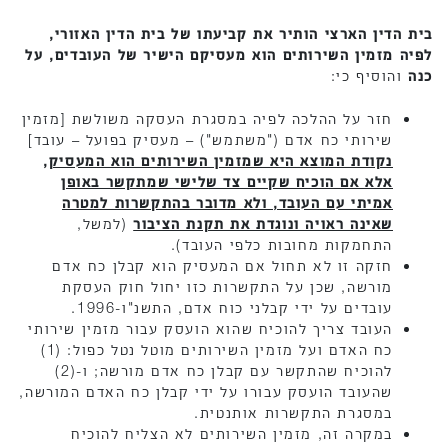
בית הדין הארצי
הותיר את קביעתו של בית הדין האזורי,
לפיה מזמין השירותים הוא מעסיקם הישיר של העובדים, על
כנה
והוסיף כי:
חזר על ההלכה לפיה במסגרת העסקה משולשת [מזמין
שירותי כח אדם ("משתמש") – מעסיק בפועל – עובד]
נקודת המוצא היא שמזמין השירותים הוא המעסיק,
אלא אם הוכיח שקיים צד שלישי שמתקשר באופן
אמיתי עם העובד, ולא מדובר בהתקשרות למטרה
שאינה ראויה ונוגדת את תקנת הציבור
(למשל,
התחמקות מחובות כלפי העובד).
חזקה זו לא תחול אם המעסיק הוא קבלן כח אדם
מורשה, שכן על התקשרות כזו יחול חוק העסקת
עובדים על ידי קבלני כוח אדם, התשנ"ו-1996.
העובד צריך להוכיח שהוא הועסק עבור מזמין שירותי
כח האדם ועל מזמין השירותים מוטל נטל כפול: (1)
להוכיח שהתקשר עם קבלן כח אדם מורשה; ו-(2)
שהעובד הועסק עבורו על ידי קבלן כח האדם המורשה,
במסגרת התקשרות אותנטית.
במקרה זה, מזמין השירותים לא הצליח להוכיח