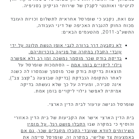
לגיטימי ואותנטי לקבלן של שירותי הניקיון בסניפיה.
עם זאת, נקבע כי שופרסל אחראית לתשלום זכויות העובד
מכוח החוק להגברת האכיפה של דיני העבודה,
התשע"ב-2011, מהטעמים הבאים:
לא נקבעה דרך ברורה לגבי אופן הגשת תלונה על ידי
עובדי הקבלן במקרה של פגיעה בזכויותיהם.
בדיקת בודק שכר מוסמך נמשכה זמן רב ולא אפשרה
גילוי ליקויים בזמן אמת
– הסתמכות שופרסל על
תוצאות בדיקות בודק שכר מוסמך שנמסרו לה כשנה
לאחר התקופה הנבדקת (בדיקה שבוצעה ב"קצב צב"),
אינה סבירה, ומעידה על כך שלא נעשתה בדיקה
אמיתית לאפשר גילוי ליקויים בזמן אמת.
שופרסל הגישה ערעור לבית הדין הארצי.
בית הדין הארצי אישר את הקביעות של בית הדין האזורי
והוסיף כי במקרה שבו
הקבלן פושט רגל, על מזמין
השירותים לוודא שעובדי הקבלן מקבלים שכר, גם אם
באמצעות צד שלישי
. במקרה זה, שופרסל סיימה את