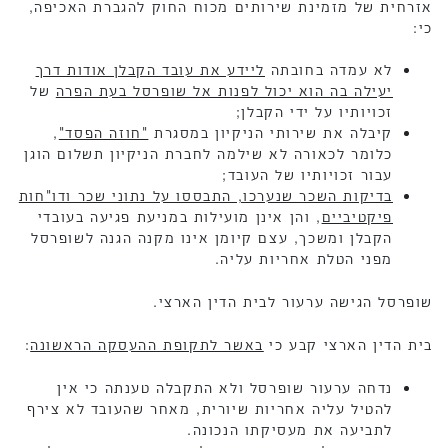
אזרחית של מזמינת שירותים מכוח החוק להגברת האכיפה,
כי:
לא עמדה בחובתה
ליידע את עובד הקבלן אודות דרך
יעילה בה הוא יכול לפנות אל שופרסל בעת הפרה
של
זכויותיו על ידי הקבלן;
קיבלה את שירותי הניקיון במסגרת
"חוזה הפסד"
,
כלומר לכאורה לא שילמה לחברת הניקיון תשלום הוגן
עבור זכויותיו של העובד;
בדיקות השכר שנערכו, התבססו על נתוני שכר ודו"חות
פיקטיביים
, והן אינן מועילות במניעת פגיעה בעובדי
הקבלן ומשכך, עצם קיומן אינו מקנה הגנה לשופרסל
מפני הטלת אחריות עליה.
שופרסל הגישה ערעור לבית הדין הארצי.
בית הדין הארצי קבע כי
באשר לתקופת ההעסקה הראשונה
:
נדחה ערעור שופרסל ולא התקבלה טענתה כי אין
להטיל עליה אחריות שיורית, מאחר שהעובד לא צירף
לתביעה את מעסיקתו הנכונה.