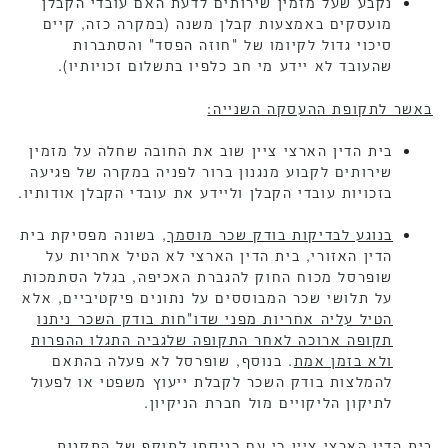
נקבע שעל מזמין שירותים לדעת האם עובדי הקבלן
מועסקים באמצעות קבלן משנה (במקרה כזה, קיים
סיכוי גדול לקיומו של "חוזה הפסד" והסתברות
שהעובד לא יידע מי חב כלפיו בתשלום זכויותיו).
באשר לתקופת ההעסקה השנייה:
בית הדין הארצי ציין שוב את החובה שחלה על מזמין
שירותים לקבוע מנגנון ברור לפניה במקרה של פגיעה
בזכויות עובדי הקבלן וליידע את עובדי הקבלן אודותיו.
בנוגע לבדיקות בודק שכר מוסמך
, בשונה מפסיקת בית
הדין האזורי, בית הדין הארצי לא הטיל אחריות על
שופרסל מכוח החוק להגברת האכיפה, בגלל הסתמכות
על תלושי שכר המבוססים על נתונים פיקטיביים, אלא
הטיל עליה אחריות מפני שדו"חות בודק השכר ניתנו
תקופה ארוכה לאחר התקופה שלגביה התגלו ההפרות
ולא בזמן אמת
. בנוסף, שופרסל לא פעלה בהתאם
להמלצות בודק השכר לקבלת ייעוץ משפטי או לפעול
לתיקון הליקויים מול חברת הניקיון.
בית הדין הארצי ציין כי עם כניסתן לתוקף של התקנות