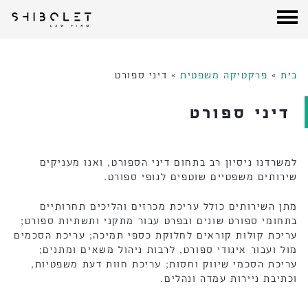
עורכי דין שבלת
| Shibolet & Co. Law Firm
לג
תוכן
בית
»
פרקטיקה משפטית
»
דיני ספורט
דיני ספורט
למשרדנו ניסיון רב בתחום דיני הספורט, ואנו מעניקים
שירותים משפטיים שוטפים לגופי ספורט.
מתן השירותים כולל עריכת מכרזים והליכים תחרותיים
בתחומי ספורט שונים ובפרט עבור מתקני ותשתיות ספורט;
עריכת קולות קוראים לחלוקת כספי תמיכה; עריכת הסכמים
מול ועבור איגודי ספורט, לרבות ניהול משאים ומתנים;
עריכת הסכמי שיווק וחסות; עריכת חוות דעת משפטיות,
וכתיבת ניירות עמדה ונהלים.