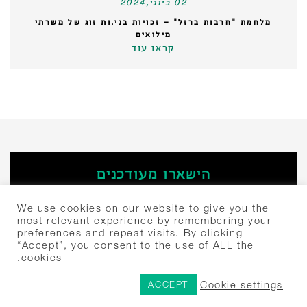
02 ביוני,2024
מלחמת "חרבות ברזל" – זכויות בני.ות זוג של משרתי
מילואים
קראו עוד
הישארו מעודכנים
‫הירשמו
We use cookies on our website to give you the
most relevant experience by remembering your
preferences and repeat visits. By clicking
חיפוש:
“Accept”, you consent to the use of ALL the
cookies.
יצחק שדה 4 תל אביב, ישראל 6777504
+972-3-307-5000
© 2024 שבלת פירמת עורכי דין
Cookie settings
ACCEPT