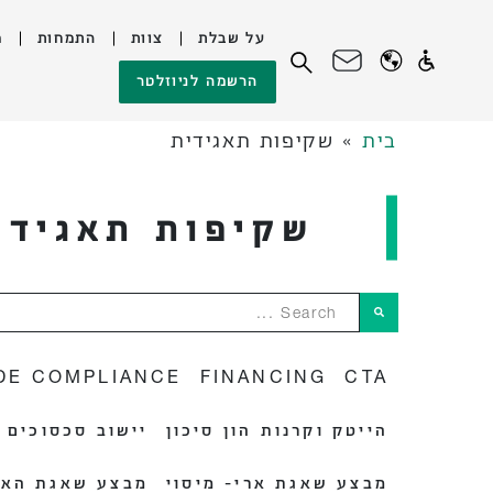
על שבלת
צוות
התמחות
מ
לג
חיפוש:
הרשמה לניוזלטר
תוכן
בית
»
שקיפות תאגידית
שקיפות תאגידי
Search ...
DE COMPLIANCE
FINANCING
CTA
הייטק וקרנות הון סיכון
יישוב סכסוכים ו
מבצע שאגת ארי- מיסוי
מבצע שאגת האר