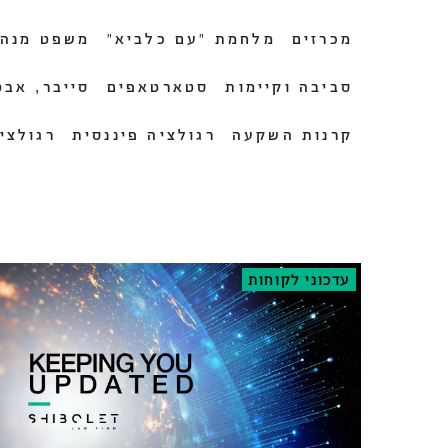
מכרזים
מלחמת ״עם כלביא״
משפט מנהל
סביבה וקיימות
סטארטאפים
סייבר, אבט
קרנות השקעה
רגולציה פיננסית
רגולצי
עדכוני לקוחות