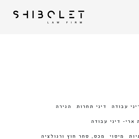
| Shibolet & Co. Law
עורכי דין שבלת
Firm
יני עבודה
דיני תחרות
הגירה
ארי- דיני עבודה
יות
מיסוי
מכס, סחר חוץ ורגולציה