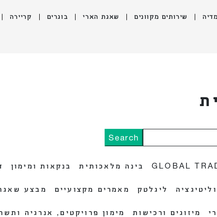
דיה
שירותים מקוונים
שאגת הארי
בוגרים
קריירה
ת
GLOBAL TRA
בינה מלאכותית
בנקאות ומימון
ד
ליטיגציה
ליגלטק
מאמרים מקצועיים
מבצע שאגת 
י
מיזוגים ורכישות
מימון פרויקטים, אנרגיה ותשת