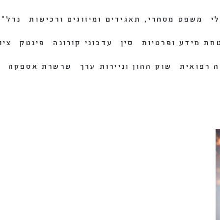
י
משפט מסחרי, תאגידים ומיזוגים ורכישות
נדל"ן
חת מידע ופרטיות
סין
עדכוני קורונה
פינטק
ציו
ה רפואית
שוק ההון וניירות ערך
שרשרת אספקה
ת