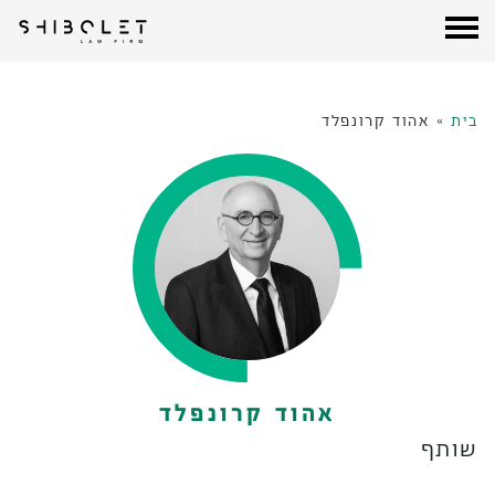
עורכי דין שבלת
| Shibolet & Co. Law Firm
לג
תוכן
בית
»
אהוד קרונפלד
אהוד קרונפלד
שותף