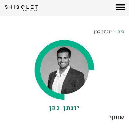
עורכי דין שבלת
| Shibolet & Co. Law Firm
לג
תוכן
בית
»
יונתן כהן
יונתן כהן
שותף