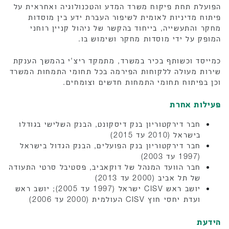
הפועלת תחת פיקוח משרד המדע והטכנולוגיה ואחראית על
פיתוח מדיניות לאומית לשיפור העברת ידע בין מוסדות
מחקר והתעשייה, בייחוד בהקשר של ניהול קניין רוחני
המופק על ידי מוסדות מחקר ושימוש בו.
כמייסד וכשותף בכיר במשרד, מתמקד ריצ'י בהמשך הענקת
שירות מעולה ללקוחות הפירמה בכל תחומי התמחות המשרד
וכן בפיתוח תחומי התמחות חדשים וצומחים.
פעילות אחרת
חבר דירקטוריון בנק דיסקונט, הבנק השלישי בגודלו
בישראל (2010 עד 2015)
חבר דירקטוריון בנק הפועלים, הבנק הגדול בישראל
(1997 עד 2003)
חבר הוועד המנהל של דוקאביב, פסטיבל סרטי התעודה
של תל אביב (2000 עד 2013)
יושב ראש CISV ישראל (1997 עד 2005); יושב ראש
ועדת יחסי חוץ CISV העולמית (2000 עד 2006)
הידעת