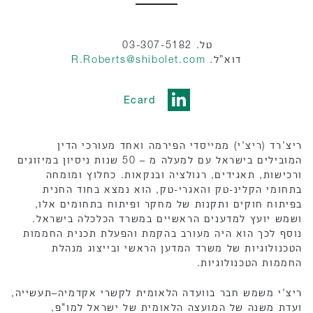
טל. 03-307-5182
דוא”ל.
R.Roberts@shibolet.com
Ecard
ריצ'רד (ריצ'י) ממייסדי הפירמה ואחד מעורכי הדין
המובילים בישראל עם למעלה מ – 50 שנות ניסיון במיזוגים
ורכישות, תאגידים, רגולציה ובנקאות. כחלוץ ומומחה
בתחומי הקלינ-טק והאגרי-טק, הוא נמצא בחוד החנית
בפיתוח חוקים ותקנות של מחקר ופיתוח בתחומים אלו,
ושמש יועץ למדענים הראשיים במשרד הכלכלה בישראל.
נוסף לכך הוא היה מעורב בהקמת והפעלת תכנית החממות
הטכנולוגיות של משרד המדען הראשי ובייצוג מנהלת
החממות הטכנולוגיות.
ריצ'י משמש חבר בוועדה הלאומית לקשרי אקדמיה–תעשייה,
ועדת משנה של המועצה הלאומית של ישראל למו"פ,