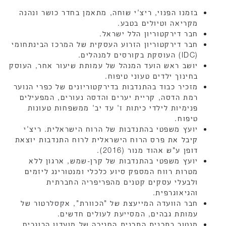
בזמנו הפנוי, ריצ'י שוחה, מתאמן בחדר כושר ונהנה
מקריאה וטיולים בטבע.
חבר דירקטוריון הלל ישראל.
חבר דירקטוריון הזרוע העסקית של המרכז הבינתחומי
(IDC) העוסקת בקורסים למנהלים.
יושב ראש הועד המנהל של עמותת שיעור אחר, העוסק
בחינוך ילדים טעוני טיפוח.
מזכיר כבוד בהתנדבות בדירקטוריונים של כפרי הנוער
רמת הדסה, קריית יערים והדסה נעורים, המפעילים
פנימיות לילדי כיתות ז' עד יב' ממשפחות טעונות
טיפוח.
יועץ משפטי בהתנדבות של הרוח הישראלית. ריצ'י
קיבל את פרס הרוח הישראלית לרוח התנדבות יוצאת
דופן ע"ש אהוד מנור (2016).
יועץ משפטי בהתנדבות של קרן-שמש, ארגון ללא
מטרות רווח המספק סיוע כלכלי ומנטורינג ליזמים
ולבעלי עסקים קטנים מהפריפריה החברתית
והגיאוגרפית.
חבר הוועדה המייעצת של "הכוורת", אקסלרטור של
עמותת גבהים, המסייעת לעולים חדשים.
מנטור בתכנית התכנית החניכה של מועדון הבוגרים