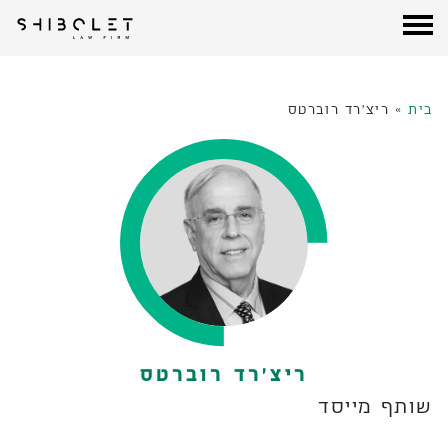
עורכי דין שבלת
| Shibolet & Co. Law Firm
לג
תוכן
בית
»
ריצ׳רד רוברטס
ריצ׳רד רוברטס
שותף מייסד