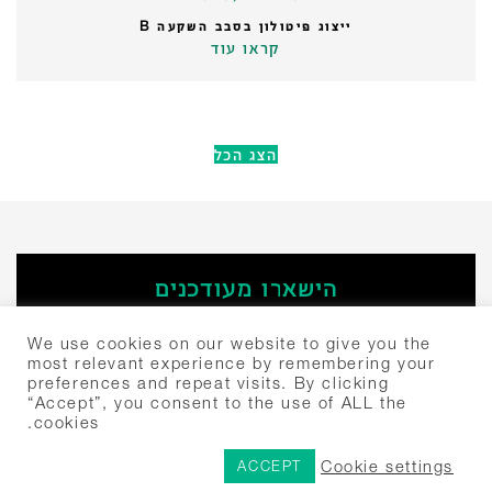
ייצוג פיטולון בסבב השקעה B
קראו עוד
הצג הכל
הישארו מעודכנים
‫הירשמו
We use cookies on our website to give you the
most relevant experience by remembering your
preferences and repeat visits. By clicking
חיפוש:
“Accept”, you consent to the use of ALL the
cookies.
יצחק שדה 4 תל אביב, ישראל 6777504
+972-3-307-5000
© 2024 שבלת פירמת עורכי דין
Cookie settings
ACCEPT