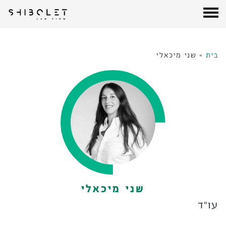
עורכי דין שבלת
| Shibolet & Co. Law Firm
לג
תוכן
בית
»
שני מיכאלי
שני מיכאלי
עו״ד