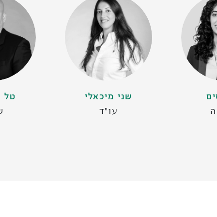
ים
שני מיכאלי
טל ק
ה
עו״ד
ש