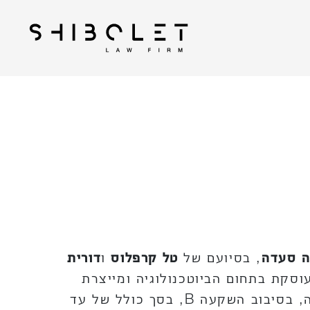
| Shibolet & Co. Law
עורכי דין שבלת
Firm
 סעדה
, בסיועם של
טל קרפלוס
ו
דורית
Phytolon L, חברה העוסקת בתחום הביוטכנולוגיה ומייצרת
פתרונות צבע טבעיים המבוססים על תסיסה, בסיבוב השקעה B, בסך כולל של עד