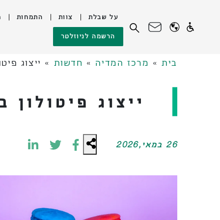
על שבלת
צוות
התמחות
מ
לג
חיפוש:
הרשמה לניוזלטר
תוכן
בית
»
מרכז המדיה
»
חדשות
»
ייצוג פיט
ייצוג פיטולון ב
26 במאי,2026