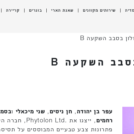
דיה
שירותים מקוונים
שאגת הארי
בוגרים
קריירה
ולון בסבב השקעה B
סבב השקעה B
עפר בן יהודה
,
חן ניסים
,
שני מיכאלי
ו
בסמה
רחמים
, ייצגו את .td