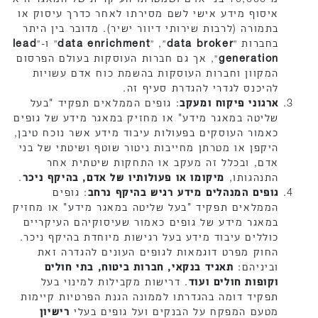
איסוף מידע אישי לשם מסירתו לאחר כדרך עיסוק או
בתמורה (לרבות שירותי דיוור ישיר). מדובר בין היתר
בחברות ״
data broker
״, ״
data enrichment
״ ו-״
lead
generation
״, אך גם חברות העוסקות בעולם הפרסום
המקוון וחברות העוסקות בהשמת כוח אדם עשויות
להיכנס לגדרי להגדרת סעיף זה.
ארגוני פיקוח ומעקב
: גופים הממלאים תפקיד "בעל
שליטה במאגר מידע" או מחזיק במאגר מידע של גופים
כאמור העוסקים בפעולות עיבוד מידע אשר נוכח טיבן,
היקפן או מטרתן מחייבות ניטור שוטף ושיטתי של בני
אדם, ובכלל זה מעקב או התחקות שיטתית אחר
התנהגותו,
מיקומו או פעולותיו של אדם, בהיקף ניכר
.
גופים המנהלים מידע רגיש בהיקף נרחב
: גופים
הממלאים תפקיד "בעל שליטה במאגר מידע" או מחזיק
במאגר מידע של גופים כאמור שעיסוקיהם העיקריים
כוללים עיבוד מידע בעל רגישות מיוחדת בהיקף ניכר.
החוק מפרט דוגמאות לגופים העונים להגדרה זאת
וביניהם:
תאגיד בנקאי, חברות ביטוח, בתי חולים
וקופות חולים ועוד
. דרישות מקבילות למינוי בעל
תפקיד דומה בהגדרתו לממונה הגנת הפרטיות קיימות
מטעם המפקח על הבנקים ועל גופים בעלי
רישיון