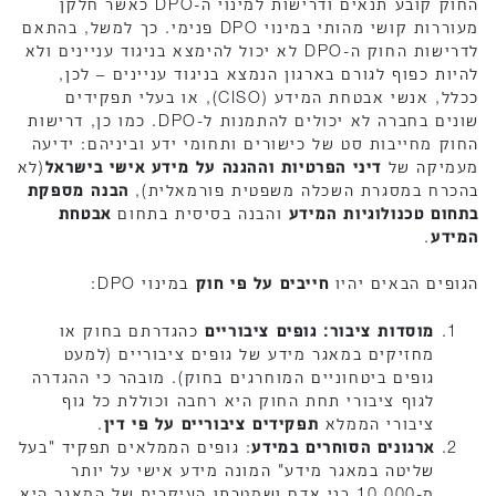
החוק קובע תנאים ודרישות למינוי ה-DPO כאשר חלקן
מעוררות קושי מהותי במינוי DPO פנימי. כך למשל, בהתאם
לדרישות החוק ה-DPO לא יכול להימצא בניגוד עניינים ולא
להיות כפוף לגורם בארגון הנמצא בניגוד עניינים – לכן,
ככלל, אנשי אבטחת המידע (CISO), או בעלי תפקידים
שונים בחברה לא יכולים להתמנות ל-DPO. כמו כן, דרישות
החוק מחייבות סט של כישורים ותחומי ידע וביניהם: ידיעה
מעמיקה של
דיני הפרטיות וההגנה על מידע אישי בישראל
(לא
בהכרח במסגרת השכלה משפטית פורמאלית),
הבנה מספקת
בתחום טכנולוגיות המידע
והבנה בסיסית בתחום
אבטחת
המידע
.
הגופים הבאים יהיו
חייבים על פי חוק
במינוי DPO:
מוסדות ציבור:
גופים ציבוריים
כהגדרתם בחוק או
מחזיקים במאגר מידע של גופים ציבוריים (למעט
גופים ביטחוניים המוחרגים בחוק). מובהר כי ההגדרה
לגוף ציבורי תחת החוק היא רחבה וכוללת כל גוף
ציבורי הממלא
תפקידים ציבוריים על פי דין
.
ארגונים הסוחרים במידע
: גופים הממלאים תפקיד "בעל
שליטה במאגר מידע" המונה מידע אישי על יותר
מ-10,000 בני אדם ושמטרתו העיקרית של המאגר היא