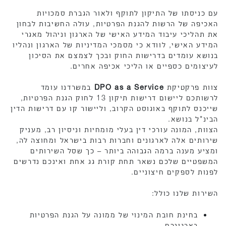
עם כניסתו של התיקון לתוקף ולאור הגברת סמכויות
האכיפה של הרשות להגנת הפרטיות, עולה החשיבות לבחון
את תהליכי עיבוד המידע האישי של הארגון וניהול מאגרי
המידע האישי, לוודא כי מסמכי המדיניות של הארגון ונהליו
בנושא עומדים בדרישות החוק ובכך לצמצם את הסיכון
לעיצומים כספיים או הליכי אכיפה אחרים.
צוות פרקטיקת
DPO as a Service
במשרדנו עומד
לרשותכם ליישום דרישות תיקון 13 לחוק הגנת הפרטיות,
שייכנס לתוקף באוגוסט הקרוב, וליישור קו עם דרישות הדין
הבינ"ל בנושא.
הצוות, המונה עורכי דין בעלי מומחיות וניסיון רב, מעניק
שירותים אלה לארגונים וחברות רבות בישראל ומחוצה לה,
ומציע מענה ברמה הגבוהה ביותר – כך שסל השירותים
המשפטיים שלכם נשאר תחת קורת גג אחת ואינכם נדרשים
לפנות לספקים חיצוניים.
השירות שלנו כולל:
בחינת חובת המינוי של ממונה על הגנת הפרטיות
בארגונכם