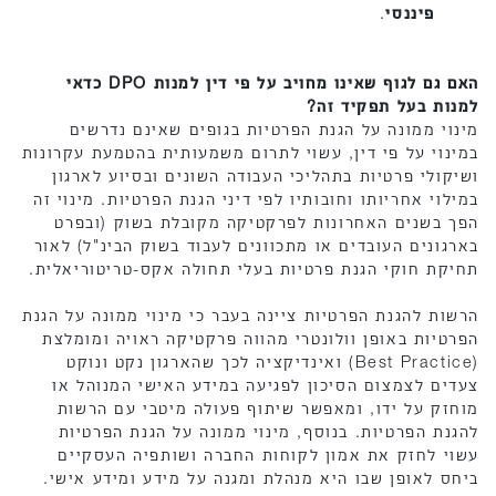
פיננסי
.
האם גם לגוף שאינו מחויב על פי דין למנות DPO כדאי
למנות בעל תפקיד זה?
מינוי ממונה על הגנת הפרטיות בגופים שאינם נדרשים
במינוי על פי דין, עשוי לתרום משמעותית בהטמעת עקרונות
ושיקולי פרטיות בתהליכי העבודה השונים ובסיוע לארגון
במילוי אחריותו וחובותיו לפי דיני הגנת הפרטיות. מינוי זה
הפך בשנים האחרונות לפרקטיקה מקובלת בשוק (ובפרט
בארגונים העובדים או מתכוונים לעבוד בשוק הבינ"ל) לאור
תחיקת חוקי הגנת פרטיות בעלי תחולה אקס-טריטוריאלית.
הרשות להגנת הפרטיות ציינה בעבר כי מינוי ממונה על הגנת
הפרטיות באופן וולונטרי מהווה פרקטיקה ראויה ומומלצת
(Best Practice) ואינדיקציה לכך שהארגון נקט ונוקט
צעדים לצמצום הסיכון לפגיעה במידע האישי המנוהל או
מוחזק על ידו, ומאפשר שיתוף פעולה מיטבי עם הרשות
להגנת הפרטיות. בנוסף, מינוי ממונה על הגנת הפרטיות
עשוי לחזק את אמון לקוחות החברה ושותפיה העסקיים
ביחס לאופן שבו היא מנהלת ומגנה על מידע ומידע אישי.