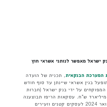
ק ישראל מאפשר לנותני אשראי חוץ
ת המערכת הבנקאית
, תכנית של הועדה
ים וזעירים בהיקף של עד 10 מיליארד ש"ח שתופעל בגין אשראי שיינתן עד סוף חודש
יים המפוקחים על ידי בנק ישראל (חברות
טיסי האשראי) או על ידי רשות שוק ההון. היקף התכנית לגופים אלו יעמוד על עד 1 מיליארד ש"ח. עסקאות הריפו תבוצענה
גם באפיק זה אך ורק בכפוף להעמדת אשראי מיום 21 בנובמבר 2023 ועד סוף חודש ינואר 2024 לעסקים קטנים וזעירים