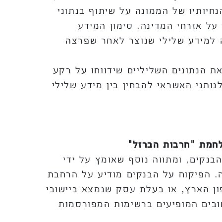
חיותיו של הממונה על שיתוף בנתוני
על אזרחי המדינה. סימון המידע
 למידע שלילי שנוצר לאחר שפרצה
ת הנתונים השליליים שידווחו על רקע
ותני האשראי להבחין בין מידע שלילי
לחמת "חרבות הברזל"
בנקים, ומתווה נוסף שאומץ על ידי
 הפיקוח על הבנקים מודיע על הרחבת
ון הארץ, או בעלת עסק שנמצא ביישובי
אריך 7.11.23 והמתגוררים באחד מהישובים המופיעים ברשימות המפורסמות