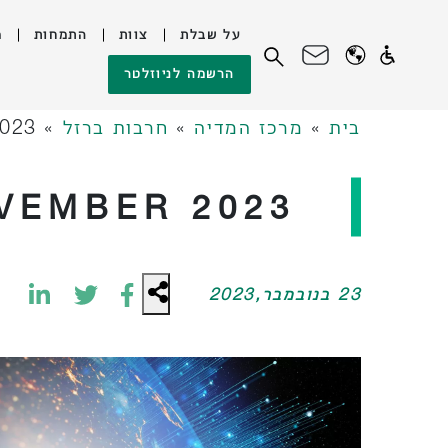
על שבלת
צוות
התמחות
מ
לג
חיפוש:
הרשמה לניוזלטר
תוכן
בית
»
מרכז המדיה
»
חרבות ברזל
»
2023
VEMBER 2023
23 בנובמבר,2023