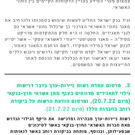
צמצום פערי המידע בעניין הלקוחות הקיימים בין נותני
האשראי.
נגיד בנק ישראל החליט לעשות שימוש בסמכותו ולהרחיב את
מאגר נתוני האשראי הצרכני כך שיכלול נתוני אשראי גם
לגבי תאגידים. החלטה זו היא חלק מהתקדמות פרויקט
מסיל"ה – מאגר סטטיסטי ייעודי לאשראי עסקי – אשר יסייע
לבנק ישראל במילוי תפקידו. לשם הרחבת המאגר כאמור,
נגיד בנק ישראל יקדם תיקוני חקיקה נדרשים ויגבש כללים
אשר יובאו לאישור ועדת הכלכלה של הכנסת לאחר
התייעצות עם שר המשפטים.
3. פרסום עמדת רשות ניירות-ערך בדבר דרישות
גילוי לתאגידים מדווחים בענף מתן אשראי חוץ-בנקאי
(מיום 20.7.22), ופרסום הודעת הרשות על ביקורת
רוחב בחברות הללו
(מיום 21.7.22).
רשות ניירות-ערך מבהירה ומדגישה
את היקף הגילוי הנדרש
מאת חברות האשראי החוץ-בנקאי באשר לסיכונים
שבפעילותן, ובנוסף, פותחת בביקורת רוחב באשר לנאותות