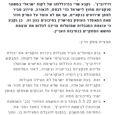
דוידוביץ'. נקבע שדי בהיכללותו של לקוח ישראלי במשטר
סנקציות מחוץ לישראל כדי לבסס, לכאורה, סירוב סביר
למתן שירותים בנקאיים, אף אם לא עומד על הפרק חוזר
מאת המאסדר העוסק במישרין בסיכונים כגון זה. כן נקבע
כי עוצמת המגבלות שמוטלות צריכה להלום את עוצמת
החשש המתקיים בנסיבות העניין.
תמצית פסק הדין:
בנק הפועלים הטיל מגבלות ניכרות והקפיא את יכולת
הפעולה בחשבונו ובכרטיסי אשראי של לקוחו, המבקש
דוידוביץ', נוכח הכללתו ברשימת האישים שהוטלו
עליהם סנקציות בבריטניה ובקנדה, לאור המלחמה
המתנהלת בין רוסיה לאוקראינה.
זאת, בעת שממשלת ישראל לא הטילה מגבלות
מקבילות שכאלה, ובעת שלא עמדו על הפרק חוזר או
הנחיה מחייבת מאת הפיקוח על הבנקים שעסקו באופן
ישיר בסיכונים מסוג זה.
ביום 5.5.22 נעתר בית-המשפט המחוזי (כב' השופטת
אברהמי) לבקשת דוידוביץ', והסיר בסעד זמני את
החסימה מהחשבון, בכפוף להגבלת הפעילות בו, ותוך