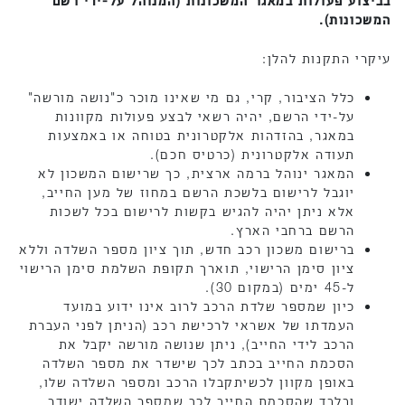
בביצוע פעולות במאגר המשכונות (המנוהל על-ידי רשם
המשכונות).
עיקרי התקנות להלן:
כלל הציבור, קרי, גם מי שאינו מוכר כ"נושה מורשה"
על-ידי הרשם, יהיה רשאי לבצע פעולות מקוונות
במאגר, בהזדהות אלקטרונית בטוחה או באמצעות
תעודה אלקטרונית (כרטיס חכם).
המאגר ינוהל ברמה ארצית, כך שרישום המשכון לא
יוגבל לרישום בלשכת הרשם במחוז של מען החייב,
אלא ניתן יהיה להגיש בקשות לרישום בכל לשכות
הרשם ברחבי הארץ.
ברישום משכון רכב חדש, תוך ציון מספר השלדה וללא
ציון סימן הרישוי, תוארך תקופת השלמת סימן הרישוי
ל-45 ימים (במקום 30).
כיון שמספר שלדת הרכב לרוב אינו ידוע במועד
העמדתו של אשראי לרכישת רכב (הניתן לפני העברת
הרכב לידי החייב), ניתן שנושה מורשה יקבל את
הסכמת החייב בכתב לכך שישדר את מספר השלדה
באופן מקוון לכשיתקבלו הרכב ומספר השלדה שלו,
ובלבד שהסכמת החייב לכך שמספר השלדה ישודר