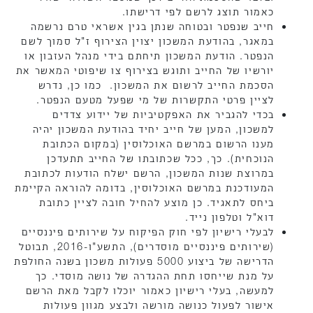
כאמור תוצג לרשם לפי דרישתו.
חייב שנפטר ובטוחה שנתן בגין אשראי טרם נרשמה
במאגר, בהודעת המשכון יצוין הצירוף ז"ל סמוך לשם
הנפטר. הודעת המשכון תיחתם בידי מנהל העזבון או
יורשיו של החייב ותוגש בצירוף צו שיפוטי המאשר את
הסכמת החייב לרשום את המשכון. כמו כן, נדרש
לציין פרטי התקשרות של מי שפעל מטעם הנפטר.
בכדי להגביר את האפקטיביות של יידוע צדדים
למשכון, המען של חייב יחיד בהודעת המשכון יהיה
מענו הרשום במרשם האוכלוסין (במקום הכתובת
הנוכחית). כך, ככל שכתובתו של החייב תתעדכן
במרוצת שנות המשכון, הרשם ישלח הודעות לכתובת
המעודכנת במרשם האוכלוסין, בדומה להוראה הקיימת
ביחס לתאגיד. כן מוצע להחיל חובה לציין כתובת
דוא"ל וטלפון נייד.
לבעלי רישיון לפי חוק הפיקוח על שירותים פיננסיים
(שירותים פיננסיים מוסדרים), התשע"ו-2016, תבוטל
הדרישה של ביצוע 5000 פעולות משכון בשנה החולפת
על מנת שייחסו תחת ההגדרה של נושה מוסדי. כך
למעשה, בעלי רישיון כאמור יוכלו לקבל מאת הרשם
אישור לפעול כנושה מורשה ולבצע מגוון פעולות