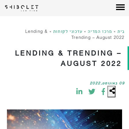
עורכי דין שבלת
| Shibolet & Co. Law Firm
לג
תוכן
בית
»
מרכז המדיה
»
עדכוני לקוחות
»
Lending &
Trending – August 2022
LENDING & TRENDING –
AUGUST 2022
09 באוגוסט,2022