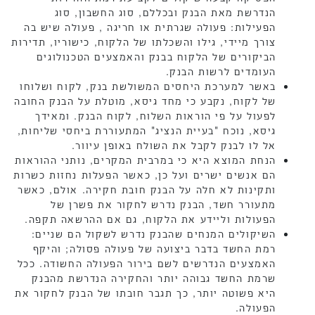
הנדרשת מאת הבנק ובכללם, סוג החשבון, סוג
הפעילות: פעולה שגרתית או חריגה , פעולה שיש בה
צורך מיידי, גילו והשכלתו של הלקוח, כישוריו, תדירות
הביקורים של הלקוח בבנק והאמצעים הטכנולוגים
העומדים לרשות הבנק.
באשר למערכת היחסים המשולשת בנק, לקוח ושלוחו
של לקוח, נקבע כי מחד גיסא, מוטלת על הבנק החובה
לפעול על פי הוראות השלוח, לקוח הבנק. ומאידך
גיסא, נוכח "בעיית הנציג" המתעוררת ביחסי שליחות,
אל לו לבנק לקבל את השולח באופן עיוור.
הנחת המוצא היא כי במרבית המקרים, נותני ההוראות
הם אנשים ישרים ועל כן, כאשר הפעלות נחזות כשרות
ותקינות לא חלה על הבנק חובת חקירה. אולם, כאשר
מתעורר חשד, הבנק נדרש לחקור את פשרן של
הפעולות וליידע את הלקוח, גם אם ההרשאה תקפה.
השיקולים המנחים שהבנק נדרש לשקול הם שניים:
רמת החשד בדבר ביצועה של פעולה פסולה; והיקף
האמצעים הנדרשים לשם בירור הפעולה החשודה. ככל
שרמת החשד גבוהה יותר והחקירה הנדרשת מהבנק
היא פשוטה יותר, כך תגבר חובתו של הבנק לחקור את
הפעולה.