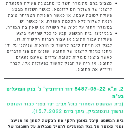
מצבים בהם מתעורר חשד כי מתבצעת פעולה המנוגדת
לרצונו של השולח הם לדוגמא, כאשר השלוח מבצע
פעולה לטובת עצמו, או כאשר הפעולה מצמיחה טובת
הנאה לשלוח ללא הסכמת השולח, או כאשר יש
בפעולה ויתור על זכות של השולח או שאין בה תמורה.
בעניינינו, בית המשפט קבע כי ככל שהיועץ ביצע
פעולות עבור התובע או עבור חברות הקשורות לו,
לבנק לא הייתה סיבה לחשוד כי הוראות שניתנו על ידו
ניתנו בניגוד לרצונו של התובע. שונים הם פני הדברים
כאשר בוצעו פעולות לטובת צדדים שאינם נוגעים
לתובע, אז היה על הבנק לחשוד בפעולות אלו, לברר
וליידע את התובע.
2. ת"א 8487-05-22 דוד דוידוביץ' נ' בנק הפועלים
בע"מ
(בית המשפט המחוזי בתל אביב-יפו בפני כבוד השופט
גרשון גונטובניק, ניתן ביום 15.7.2022).
בית המשפט קיבל באופן חלקי את הבקשה למתן צו מניעה
זמני האוסר על בנק הפועלים להטיל מגבלות על חשבונו של