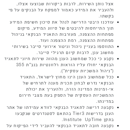
אצל נותן השירות, לרבות ביקורות שבוצעו אצלו,
ולהעביר את המידע כאמור למפקח על הבנקים על פי
בקשתו.
עודכנו היבטי הדרישה לנהל את סיכון חשיפת המידע
תוך התייחסות להיבטים של סיווג המידע, מיקום
מפתחות ההצפנה, מעורבות התאגיד הבנקאי בניהול
מפתחות ההצפנה, רמת ההצפנה ועוד.
התווספו בעניין ניהול וניטור אירועי סייבר בשירותי
מחשוב ענן, לרבות קיום תרגילי סייבר.
נקבע כי ככל שמחשוב הענן מהווה שירות חיוני לתאגיד
הבנקאי יחולו עליו הוראות רלוונטיות בנב"ת 355
("ניהול המשכיות עסקית").
ככל שמחשוב הענן הינו מחוץ לישראל, התאגיד
הבנקאי נדרש לבחון תכנית מענה לתרחיש של
אי-זמינות המדינה הזרה, ולהעריך את יכולת
ההמשכיות העסקית של הספק בעת מצבי חירום
במדינתו.
נקבעה דרישה לתאגיד הבנקאי לוודא עמידתו של אתר
הענן בדרישות Tier3 בהתאם לסטנדרטים שנקבעו
בתקן Institute UpTime.
נקבעה חובה לתאגיד הבנקאי להעביר לידי הפיקוח על