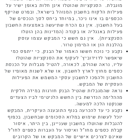
מוגבלת. הסנקציות שהוטלו אינן חלות באופן ישיר על
פעילות הלקוח בחשבון המנוהל בישראל, ובפרט שהיקף
הכספים בו אינו ניכר, במיוחד ביחס לסך הנכסים של
בעל החשבון. אין גם הכרח שתיעשה באמצעות החשבון
פעילות באנגליה או בקנדה (המדינות בהן הוטלו
הסנקציות). אין גם חשש כי המבקש עצמו עוסק
בהלבנת הון או המימון טרור.
נקבע כי נוכח חששו האמור של הבנק, כי ייתפס כמי
שיאפשר לדוידוביץ' לעקוף את הסנקציות שהוטלו
עליו, נראה שהולם, לכאורה, להטיל מגבלות על הכנסת
כספים מחוץ לארץ לחשבון, או שלא לשנות מאופיו של
החשבון ולהפכו לחשבון עסקי המשמש את הפעילות
העסקית של המבקש.
נראה שהמגבלות שהטיל הבנק חורגות במידה חלקית
מההלימה הנדרשת בין החשש הלגיטימי לביו הצעדים
שננקטו הלכה למעשה.
נקבע כי עד להכרעה בגוף התובענה העיקרית, המבקש
יוכל לעשות שימוש במלוא הסכומים שבחשבון, בכפוף
להגבלות שהוטלו בחשבון שעניינן, בין היתר, איסור
קבלת כספים מחו"ל ואיסור על העברות כספים לחו"ל
שאינם לצרכים אישיים של המבקש או של הקרובים