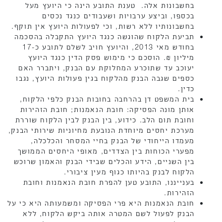
בחשבונות אלה. טענת התובע הינה כי היועץ מעל
בכספו, וביצע ערבויות ושעבודים כנגד נכסים
בחשבונותיו ללא רשות, וכי לפעולות היועץ אין תוקף.
תביעת הלקוח שהוגשה כנגד היועץ התקבלה בהסכמה
בחודש מאי 2013, והיועץ חויב לשלם לתובע כ-17
מיליון ₪. הוסכם כי מימוש פסק הדין כנגד היועץ
יעוכב עד שתוכרע המחלוקת עם הבנק, ויתברר האם
כספים שגבה הבנק מהלקוח בגין פעולות היועץ, נגבו
כדין.
בית המשפט דן בהרחבה בחובות הבנק כלפי הלקוח,
אותן מונה הפסיקה: חובת הנאמנות; חובת הזהירות
וחובת תום הלב. כידוע, בין הבנק לבין הלקוח שוררת
מערכת יחסים מיוחדת הנובעת מחיוניות שירותי הבנק,
מעמדו הייחודי של הבנק בחיי המסחר והכלכלה,
מפערי הכוחות בין הצדדים, מאופי היחסים הממושך
בין השניים, הידע והכלים שבידי הבנק והאמון שרוכש
הלקוח לבנק בהיותו כגוף מעין ציבורי.
בענייננו, התובע טען להפרת חובת הנאמנות וחובת
הזהירות.
חובת הנאמנות היא פרי הפסיקה ומשמעותה היא כי על
הבנק לפעול לשם המטרה אותה ביקש הלקוח, ללא