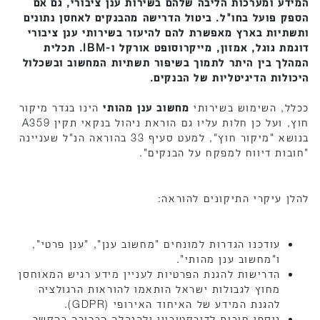
המידע ומערכות הליבה שלהם בשירות ענן ציבורי, גם אם
הספק פועל בחו"ל. ביטול הדרישה מהבנקים לאחסן נתונים
ותשתיות בארץ מאפשרת להם להיעזר בשירותי ענן ציבורי
דוגמת גוגל, אמזון, מייקרוסופט אורקל ו-IBM. תכלית
המהלך בין היתר לתמוך בשיפור תשתיות המחשוב ובשכלול
היכולות הדיגיטליות של הבנקים.
ככלל, השימוש בשירותי
מחשוב ענן מהותי
הינו בגדר מיקור
חוץ, ועל כן חלות עליו גם הוראת ניהול בנקאי תקין A359
בנושא "מיקור חוץ", למעט סעיף 33 בהוראה הנ"ל שעניינה
"חובות דיווח למפקח על הבנקים".
להלן עיקרי התיקונים להוראה:
עודכנו הגדרות למונחים "מחשוב ענן", "ענן פרטי",
ו"מחשוב ענן מהותי".
הדרישות להגנת הפרטיות לעניין מידע רגיש המאוחסן
מחוץ לגבולות ישראל הותאמו להוראות הרגולציה
להגנת המידע של האיחוד האירופי (GDPR).
נוספו חובות לדירקטוריון ולהנהלה הבכירה בהקשר