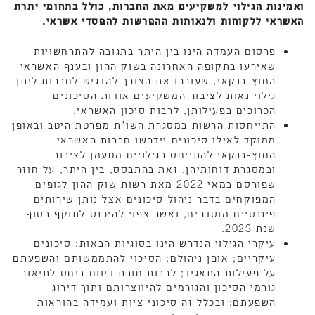
ואמינות הגילוי למשקיעים מאת החברות, כולל בתחומי יתרת
האשראי ללקוחות ולנאותות ההפרשות להפסדי אשראי.
פרסום העמדה הינו בין היתר בתגובה להתרחשויות
שאירעו בתקופה האחרונה בשוק ההון ובענף האשראי
החוץ-בנקאי, שעוררו את הצורך להדגיש לחברות ליתן
גילוי נאות לציבור המשקיעים אודות הסיכונים
הכרוכים בפעילותן, לרבות סיכון האשראי.
התייחסות הרשות במסגרת השו"ת מפרטת היטב ובאופן
ממוקד לאילו סיכונים יידרשו חברות האשראי
החוץ-בנקאי להתייחס בגילויים מטעמן לציבור
ובמסגרת דוחותיהן. זאת בהתבסס, בין היתר, על חוזר
שפורסם במאי 2022 מאת רשות שוק ההון לגופים
המפוקחים בדבר ניהול סיכונים אצל נותן שירותים
פיננסיים מוסדרים, ואשר צפוי להיכנס לתוקף בסוף
שנת 2023.
עיקרי הגילוי הנדרש הינו בסוגיות הבאות: סיכונים
עיקריים; אופן ניהולם; הסיכוי להתממשותם והשפעתם
על פעילות התאגיד; לרבות חובת דיווח ביחס לתיאור
גורמי הסיכון והגורמים להיווצרותם ותוך דירוג
השפעתם; ובכלל זה סיכוני ציות ועמידה בהוראות