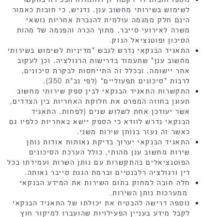
לשימוש בשירותי מחשוב ענן. נדגיש, כי חובות כאמור
הינם חלק ממגמה עולמית להגברת אחריות נושאי
משרה לאירועי סייבר, מתוך הכרה והפנמה של מהות
הסיכון ופוטנציאל הנזק.
התאגיד הבנקאי נדרש לגבש "מדיניות לשימוש בשירותי
מחשוב ענן" שתעמוד בדרישות הרגולציה. וכן לעקוב
אחר יישומה, ובכלל זה התייחסות לבקרת סיכונים,
לרבות "סיכונים תפעוליים" (לפי נב"ת 350).
התקשרות התאגיד הבנקאי לבין ספק שירותי מחשוב
תעוגן בחוזה המפרט את חלוקת האחריות בין הצדדים,
אשר יעודכן אחת לשלוש שנים (לפחות. התאגיד
הבנקאי נדרש לוודא כי הספק יישא באחריות כלפיו גם
כאשר זה נעזר בנותן שירות משני.
התאגיד הבנקאי יערוך בדיקת נאותות אודות נותן
שירות מחשוב ענן מהותי, כולל הערכת הסיכונים
הפוטנציאלים בהתקשרות עם נותן השרות ועמידתו בכל
דין ורגולציה רלבנטיים וברמת הגנת סייבר נאותה.
חלה חובה למחוק בתום השירות את המידע הבנקאי
ממערכות נותן השירות.
נוספה דרישה להבטיח את יכולתו של התאגיד הבנקאי
לקבל מידע בעניין הפעילויות שהועברו למיקור חוץ