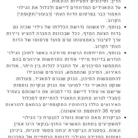
הדין; וסיכונים למעילות והונאות.
על התאגידים המדווחים ליישם ולכלול את הגילוי
האמור כבר בפרסום הדוח העתי (רבעוני/תקופתי)
הקרוב.
בנוסף, לראשונה נדרשת הכללתו של גילוי שכזה גם
בדוח הצעת המדף, ככל שבכוונת החברה להציע ניירות
ערך לציבור באמצעותו טרם מועד פרסומו של הדוח
העתי הקרוב.
בנוסף, התייחסות הרשות מרחיבה באשר לתוכן הגילוי
הנדרש בדיווח מיידי אודות התרחשות אירועים בהם
התממשו הסיכונים. על החברה לגלות בין היתר, אודות
האירוע, הסיכון שהתממש, הגורמים שהובילו
להתממשות הסיכון, הנזק שנגרם לתאגיד, פעולות
שנקט התאגיד כדי למזער את הנזק ובקרות נוספות
שיישם או עתיד ליישם כדי למנוע את הישנותם בעתיד
(ומבלי לגרוע מחובת התאגיד להתייחס למכלול
האירועים הללו בדוחותיו התקופתיים בהתאם להוראות
סעיף 36 לתוספת הראשונה).
הביקורת מאת הרשות נועדה להבטיח כי הגילוי
למשקיעים בתחום האשראי החוץ-בנקאי הינו אמין
ונאות. במסגרת הביקורת יבחנו מספר סוגיות, ביניהן
נאותות המדידה והגילוי בדוחות הכספיים של החברות