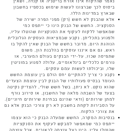
נאמר שהלקוח אינו אזרח בריטניה או קנדה, ושאין
ביסוס לכך שברצונו לעשות שימוש בכספיו בחשבון
שבארץ במדינות הללו.
אלא שהבנק לא חשש (רק) מפני הפרה ישירה של
הסנקציה. החשש של הבנק הינו כי ייתפס כמי
שמאפשר ללקוח לעקוף את הסנקציות שהוטלו עליו,
ולפגוע בתכליתן. נקבע שבמציאות העסקית הגלובלית
הנוהגת היום, מדובר בחשש של הבנק שאין להקל בו
ראש, גם אם איננו עוסקים בהלבנת הון, משום
שתפיסה שכזו, על-ידי הבנקים בעולם המערבי, או
גורמים כלכליים בינלאומיים, עלולה לפגוע במוניטין
שלו, וביכולתו לעשות עמם עסקים.
נקבע כי צריך להתקיים יחס הולם בין עוצמת החשש
העומד בבסיס פעולותיו של הבנק לבין עוצמת הצעדים
שהוא נוקט. לא ניתן, בשל חשש שולי, להצדיק נקיטה
בצעד של השבתה מלאה של החשבון, או סירוב גורף
למתן שירותים (ודאי שהינם בבחינת שירותים חיוניים).
על הסבירות לקחת בחשבון לא רק צורכי הבנק אלא גם
את צורכי הלקוח.
בנסיבות המקרה, החשש שמעלה הבנק כי הוא עצמו
ייתפס כמי שמאפשר למבקש לעקוף את הסנקציות
שהוטלו עליו, הינו בעל עוצמה לכאורית, אבל עוצמה