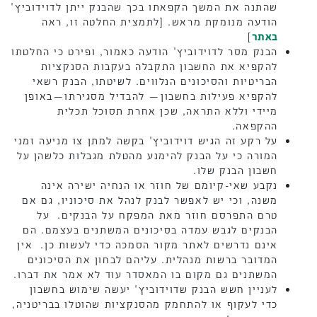
שהתנה את המשך הקפאתו בכך שהבנק ייתן לדוידוביץ'
הודעה מנומקת מראש. [לתמצית החלטה זו, ראה
באתר
]
הבנק מסר לדוידוביץ' הודעה כאמור, ופירט כי החלטתו
להקפיא את החשבון התקבלה בעקבות הסנקציות
הבריטיות והסיכונים הנלווים. לשיטתו, הבנק רשאי
להקפיא פעילות בחשבון— להבדיל מסגירתו—באופן
מיידי וללא התראה, שכן אחרת תסוכל תכלית
ההקפאה.
על רקע זה הגיש דוידוביץ' בקשה למתן צו מניעה זמני
המורה כי על הבנק להימנע מהטלת מגבלות כלשהן על
חשבון הבנק שלו.
נקבע שאי-קיומם של חוזר או הנחיה ישירה אינה
משנה, וכי יש לאפשר לבנק לנהל את סיכוניו, גם אם
טרם התפרסם חוזר מאת המפקח על הבנקים. על
הבנקים לגבש עמדה בסיכונים המשתנים בעצמם. הם
אינם נדרשים לאתר מקור הסמכה כדי לעשות כן. אין
המדובר ברשות מנהלית. עליהם לבחון את הסיכונים
המשתנים גם מקום בו המאסדר עוד לא אמר את דברו.
לעניין חשש הבנק שדוידוביץ' יעשה שימוש בחשבון
כדי לעקוף או להתחמק מהסנקציות שהוטלו בבריטניה,