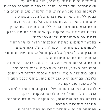
שיקולים זרים וניגוד עניינים, תוך שמירה על
האינטרסים של הלקוח. חובת הנאמנות משתנה בהתאם
לנסיבות כמו סוג השירות, סוג הלקוח, טיב היחסים בין
הבנק ללקוח, מידת מעורבותו של הבנק במערכת
יחסים זו, מידת ההסתמכות של הלקוח בבנק ועוד.
חובת הנאמנות שחב הבנק ללקוח מחייבת את הבנק
לדאוג לענייניו של הלקוח אך אינה מחייבת את הבנק
לזנוח את האינטרסים שלו עצמו כליל.
בהקשר לשימוש במונח "נאמנות" הוער כי מן הראוי
להשתמש במינוח אחר כמו "הגינות". זאת משום
שהבנק אינו "נאמן" של הלקוח אלא, נותן שירות חיוני
המחויב בחובת התחשבות מוגברת.
חובת הזהירות מטילה על הבנק חובה לנהוג במיומנות
ובזהירות ראויה, לנקוט באמצעים שבנק סביר היה
נוקט בנסיבות העניין ולדאוג שנכסי הלקוח לא ייפגעו.
כלומר, הבחינה היא אובייקטיבית, ביחס לבנק הסביר
ולא באופן סובייקטיבי.
לנוכח הידע והמומחיות של הבנק, הוא נחשב כ"מונע
הנזק הזול ביותר" ביחס לנכסי הלקוח בבנק.
בדומה לחובת הנאמנות, גם היקפה של חובת הזהירות
משתנה לנסיבות המקרה.
הפסיקה קבעה שיקולים לקביעת רמת הזהירות