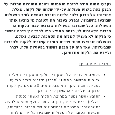
נקבעו אמות מידה לחובת הנאמנות וחובת הזהירות החלות על
הבנק בעת ביצוע פעולות על-ידי שלוחו של לקוח. שאלת
אחריותו של הבנק כלפי הלקוח תוכרע בהתאם לטיב הפעולות
שבוצעו בחשבונו, ובפרט בעבור מה ולטובת מי בוצעו אותן
הפעולות. ככל שמדובר בפעולות שבוצעו עבור הלקוח או
חברות הקשורות לו, הנחת המוצא היא לבנק אין סיבה לחשוד
כי הלקוח לא העניק לשלוח את הסמכות לבצען. ואולם,
בפעולות שבוצעו עבור צדדים שאינם קשורים ללקוח ולחברות
שבבעלותו, שאז היה על הבנק לחשוד בפעולות אלה, לברר
וליידע את הלקוח אודותיהן.
תמצית פסק הדין:
שלושה ערעורים על פסק דין חלקי ופסק דין משלים
של בית המשפט המחוזי (מרכז) נסובים סביב תביעה
כספית רחבת היקף המתנהלת מזה 20 שנים בין לקוח
הבנק הבינלאומי הראשון לבין הבנק.
התובע (אשר נפטר במרוצת ההליך ואשתו נכנסה
בנעליו), איש עסקים, נתן הרשאה ליועץ מטעמו לפעול
בחשבונותיו הפרטיים ובחשבונות של חברות בבעלותו,
ותביעתו נסובה על הפעולות שבוצעו על-ידי שולוחו