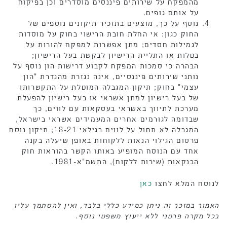
מהמפקח על שירותים פיננסים מוסדרים וכן בפיקוח
על אותם גופים.
נוסף על כך, מוצעים בתזכיר תיקונים נוספים של
החוק כגון: אי החלת חובת הרישוי בחוק על מוסדות
לגמילות חסדים; מתן אפשרות למפקח להורות על
בטלות או התליית הרישיון לבקשת בעל הרישיון;
הבהרה כי סמכות המפקח לקבוע דרישות הון נוסף על
נותני שירותים פיננסיים, אינה נגזרת מהגדרת "הון
עצמי" בחוק; תיקון המגבלה המוטלת על התקשרותו
של בעל רישיון למתן אשראי או בעל רישיון להפעלת
מערכת לתיווך באשראי בעסקאות עם לווים, כך
שבדומה לגורמים אחרים המעמידים אשראי בישראל,
המגבלה לא תחול על לווים בגילאי 18-21; תיקון נוסח
פרסום הגילוי הנאות ללקוחות באופן שיעלה בקנה
אחד עם הנוסח המופיע באותו הקשר בהוראות חוק
הבנקאות (שירות ללקוח), התשמ"א-1981.
לנוסח המלא לחצו
כאן
האמור במזכר זה ניתן כמידע כללי בלבד, ואין להסתמך עליו
בכל מקרה פרטני ללא ייעוץ משפטי נוסף.