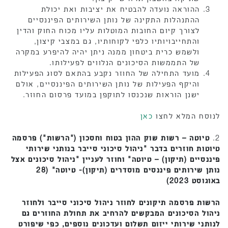
ההוראה נועדה להבטיח את יציבות ואת יכולת
ההתנהלות התקינה של נותן השירותים הפיננסיים
לצורך קיום החובות המוטלות עליו מכוח החוק והדין
והתחייבויותיו כלפי לקוחותיו, גם במצבי קיצון,
ולשמש כרית ביטחון ממנה ניתן יהיה להיפרע במקרה
של התממשות הסיכונים הנלווים לפעילותו.
מועד התחילה של החוזר נקבע בהתאם לסוג הפעילות
והיקף הפעילות של נותן השירותים הפיננסיים, אולם
ישנן הוראות שנכנסו לתוקפן במועד פרסום החוזר.
לנוסח המלא לחצו
כאן
2.
טיוטה – רשות שוק ההון בטוח וחסכון ("הרשות") פרסמה
טיוטות חוזרים בדבר "ניהול סיכוני סייבר בנותני שירותי
פיננסיים (תיקון) – טיוטה" וחוזר לעניין "ניהול סיכונים אצל
נותן שירותים פיננסים מוסדרים (תיקון)- טיוטה" (28
באוגוסט 2023)
הרשות פרסמה תיקונים לחוזר ניהול סיכוני סייבר ולחוזר
ניהול הסיכונים המבקשים להרחיב את תחולת החוזרים גם
לנותני שירותי ייזום תשלום ועדכונים נוספים, כפי שיפורט