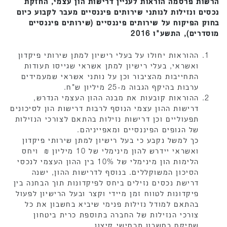
הרשות פרסמה הוראות לעניין דרישות הון עצמי, החזקת
נכסים ונזילות לנותני שירותים פיננסיים מעבר לקבוע כיום
בחוק הפיקוח על שירותים פיננסיים (שירותים פיננסיים
מוסדרים), התשע"ו 2016
ההוראות יחולו על בעלי רישיון למתן שירותי פיקדון
ואשראי, בעלי רישיון למתן אשראי שגייסו תעודות
התחייבות מהציבור וכן על נותני אשראי שמעמידים
ערבות בהיקף הגבוה מ-25 מיליון ש"ח.
ההוראות קובעות את מבנה ההון העצמי הנדרש,
דרישות ההון עצמי הנוסף לרבות דרישות הון לסיכונים
תפעוליים וכן דרישות נזילות בהתאם לצורכי הנזילות
של הגופים הפיננסיים ומאפייניהם.
כך למשל נקבע כי בעל רישיון למתן שירותי פיקדון
ואשראי יידרש להון מינימלי של 10 מיליון ₪ ויחס
הלימות הון מינימלי של 10% בין ההון העצמי לנכסי
הסיכון המשוקללים. בנוסף לדרישות ההון, ישנה
דרישת נכסים נזילים ביחס לפיקדונות תוך הבחנה בין
פיקדונות לטווח זמן מיידי וקצר ובעל הרישיון לפעול
בהתאם למודל נזילות פנימי שיביא בחשבון את כל
צורכי הנזילות של החברה בתוספת כרית ביטחון
שתיקח בחשבון תרחישי קיצון.