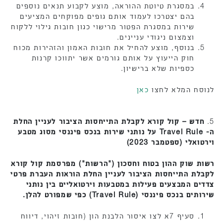
במסגרת טיוטת ההוראה, מוצע לקבוע תנאים נוספים
בהם יצטרכו לעמוד אותם גופים מפוקחים המציעים
שירות במסגרת הפטור מרישוי כגון חובות גילוי ללקוח
וצמצום ניגודי עניינים.
בנוסף, מוצע להחיל את חובות האמון והזהירות מכוח
חוק הייעוץ על אותם גורמים אשר יתווכו קרנות
כספיות שלא ברישיון.
לנוסח המלא לחצו
כאן
5.
חדש – קול קורא לקבלת התייחסות הציבור לעניין החלת
ה- Travel Rule על נותני שירות בנכס פיננסי מסוג מטבע
וירטואלי (ספטמבר 2023)
רשות שוק ההון בטוח וחסכון ("הרשות") מפרסמת קול קורא
לקבלת התייחסות הציבור לעניין החלת הוראות העברת פרטי
צדדים המבצעים פעילות במטבעות וירטואליים בין נותני
שירותים בנכס פיננסי (
Travel Rule
) כפי שמפורט להלן
.
סעיף 7א לצו איסור הלבנת הון (חובות זיהוי, דיווח