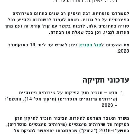
בעל הרישיון בהוראות ההעברה.
למשרדנו מומחיות רבה וניסיון רב שנים בתחום השירותים
הפיננסיים על כל גווניו. נשמח לעמוד לרשותכם ולסייע בכל
סוגיה בתחומים אלה, לרבות בקשר עם קול קורא זה ועם מתן
הערות לגביו, וכן בכל שאלה או הבהרה.
את ההערות ל
קול הקורא
ניתן להגיש עד ליום 19 באוקטובר
2023.
עדכוני חקיקה
חדש – תזכיר חוק הפיקוח על שירותים פיננסיים
(שירותים פיננסיים מוסדרים) (תיקון מס' 14), התשפ"ג
– 2023
משרד האוצר מפרסם להערות הציבור תזכיר לתיקון חוק
הפיקוח על שירותים פיננסיים (שירותים פיננסיים מוסדרים),
התשע"ו-2016 ("החוק") שבמסגרתו יתאפשר למפקח על