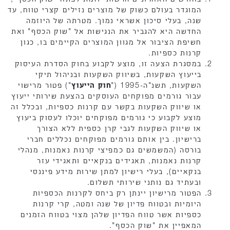
המוגדר בעולם כשוק של מוצרים נזילים קצרי טווח, עד
שנה, בעלי סיכון אשראי נמוך. מטרתה של היוזמה
החדשה היא להגביר את הנגישות אל "שוק הכסף" ואת
חשיפת הציבור אל מגוון המוצרים הקיימים בו, כגון
קרנות כספיות.
במסגרת הצעה זו, מוצע לקבוע בחוק הסדרת העיסוק
בייעוץ השקעות, בשיווק השקעות ובניהול תיקי
השקעות, תשנ"ה-1995 ("
חוק הייעוץ
") פטור מרישוי
עבור גורמים מפוקחים העוסקים בהצעת שירותי ייעוץ
או שיווק השקעות בקשר עם קרנות כספיות, ובכלל זה
מוצע לקבוע כי גורמים מפוקחים יוכלו לעסוק ביעוץ
או שיווק השקעות לגבי קרן כספית ללא הצורך
ברישיון. בין אותם גורמים מפוקחים נכללים חברי
בורסה (המשמשים גם כמפיצי קרנות נאמנות, מנהלי
קרנות נאמנות, תאגידים בנקאיים ותאגידי עזר
בנקאיים), בעלי רישיון למתן שירות מידע פיננסי
ובעתיד גם נותני שירותי תשלום.
הפטור מרישיון יינתן רק ביחס לקרנות הכספיות
היומיות ובטווח פדיון של שנה ומטה, קרי קרנות
כספיות אשר טווח הפדיון שלהן מצוי בטווח הזמנים
המאפיין את "שוק הכסף".