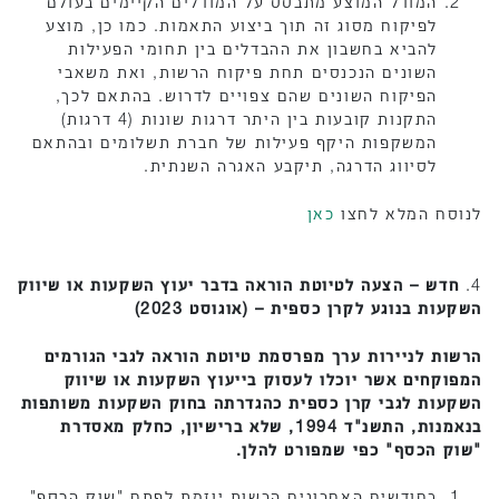
המודל המוצע מתבסס על המודלים הקיימים בעולם
לפיקוח מסוג זה תוך ביצוע התאמות. כמו כן, מוצע
להביא בחשבון את ההבדלים בין תחומי הפעילות
השונים הנכנסים תחת פיקוח הרשות, ואת משאבי
הפיקוח השונים שהם צפויים לדרוש. בהתאם לכך,
התקנות קובעות בין היתר דרגות שונות (4 דרגות)
המשקפות היקף פעילות של חברת תשלומים ובהתאם
לסיווג הדרגה, תיקבע האגרה השנתית.
לנוסח המלא לחצו
כאן
4.
חדש – הצעה לטיוטת הוראה בדבר יעוץ השקעות או שיווק
השקעות בנוגע לקרן כספית – (אוגוסט 2023)
הרשות לניירות ערך מפרסמת טיוטת הוראה לגבי הגורמים
המפוקחים אשר יוכלו לעסוק בייעוץ השקעות או שיווק
השקעות לגבי קרן כספית כהגדרתה בחוק השקעות משותפות
בנאמנות, התשנ"ד 1994, שלא ברישיון, כחלק מאסדרת
"
שוק הכסף" כפי שמפורט להלן
.
בחודשים האחרונים הרשות יוזמת לפתח "שוק הכסף",