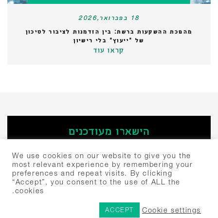
18 בפברואר,2026
מהפכת ההשקעות ברשת: בין הזדמנות לציבור לסיכון
של "ייעוץ" בלי רישיון
קראו עוד
הישארו מעודכנים
‫הירשמו
We use cookies on our website to give you the
most relevant experience by remembering your
preferences and repeat visits. By clicking
חיפוש:
“Accept”, you consent to the use of ALL the
cookies.
יצחק שדה 4 תל אביב, ישראל 6777504
+972-3-307-5000
© 2024 שבלת פירמת עורכי דין
Cookie settings
ACCEPT