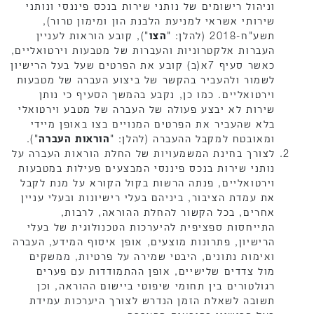
וניהול רישומים של נותני שירות בנכס פיננסי ונותני
שירותי אשראי למניעת הלבנת הון ומימון טרור),
תשע"ח-2018 (להלן: "
הצו
"), קובע הוראות לעניין
העברות אלקטרוניות והעברות של מטבעות וירטואליים,
כאשר סעיף 7א(ב) קובע את הפרטים שעל בעל הרישיון
לשמור ולהעביר בהקשר של ביצוע העברה של מטבעות
וירטואליים. כמו כן, נקבע בהמשך הסעיף כי נותן
שירות לא יבצע פעולה של העברה של מטבע וירטואלי
בלא שהעביר את הפרטים המנויים בצו באופן מיידי
ומאובטח למקבל ההעברה (להלן: "
הוראות העברה
").
לצורך בחינת המשמעויות של החלת הוראות העברה על
נותני שירות בנכס פיננסי המבצעים פעילות במטבעות
וירטואליים, פנתה הרשות בקול הקורא על מנת לקבל
את עמדת הציבור, ביניהם בעלי רישיונות ובעלי עניין
אחרים, בכל הקשור להחלת ההוראה, לרבות,
התייחסות ספציפית להיערכות הטכנולוגית של בעלי
הרישיון, פתרונות מוצעים, אופן איסוף המידע, העברה
ואימות נתונים, היבטי שמירה על פרטיות, ממשקים
מול צדדים שלישיים, אופן ההתמודדות עם פערים
רגולטורים בין תחומי שיפוטי ביישום ההוראה, וכן
תשובה לשאלת הזמן הנדרש לצורך היערכות עמידת