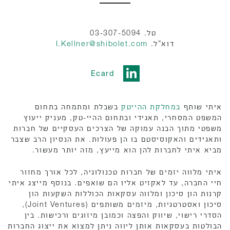
טל. 03-307-5094
דוא”ל.
I.Kellner@shibolet.com
Ecard
איתי שותף
במחלקת ההייטק
בשבלת ומתמחה בתחום
המשפט המסחרי, תאגידי ובתחום ההיי-טק, מעניק ייעוץ
משפטי מתוך הבנה עמוקה של הצרכים העסקיים של חברות
ותאגידים והאקוסיסטם בו הן פעולות. את הנסיון הרב שצבר
מביא איתי לחברות להן הוא מייעץ, מזה יותר מעשור.
איתי מלווה יזמים של חברות טכנולוגיה, לכל אורך מחזור
חיי החברה, עד לאקזיט אליו הם שואפים. בנוסף מייצג איתי
קרנות הון סיכון ומלווה עסקאות הכוללות השקעות הון
סיכון ואסטרטגיות, מיזמים משותפים (Joint Ventures),
הסדרי רישוי, שיווק והפצה וכמובן מיזוגים ורכישות. בין
הבולטות בעסקאות אותן ליווה ניתן למצוא את ייצוג החברות