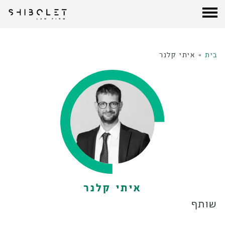
עורכי דין שבלת
| Shibolet & Co. Law Firm
לג
תוכן
בית
»
איתי קלנר
איתי קלנר
שותף