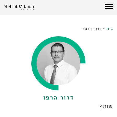
עורכי דין שבלת
| Shibolet & Co. Law Firm
לג
תוכן
בית
»
דרור הרפז
דרור הרפז
שותף