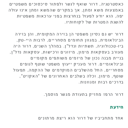
כאסטרטגיה, דרור שואף לגשר ולפתור סיכסוכים משפטיים
באמצעות משא ומתן, אך במקרים שהמשא ומתן אינו עולה
יפה, הוא יודע לפעול בנחרצות בפני ערכאות משפטיות
להשגת המטרות של לקוחותיו.
דרור יש גם נסיון משפטי הן בזירה המקומית, והן בזירה
הבינלאומית, במגוון תחומים מסחריים, לרבות היי-טק,
ביו-טכנולוגיה, תשתיות ונדל"ן. במהלך השנים, דרור היה
מעורב בעסקאות מימון, מיזוגים ורכישות, עסקאות נדל"ן,
בניית מבנה נכון של מיזמים משותפים מקומיים
ובינלאומיים. דרור מעניק ייעוץ משפטי שוטף לגופים
מסחריים, החל מהשלבים המוקדמים של ההקמה, תפעול
שוטף, מימון, וכלה בשלבים האחרונים של "האקזיט",
בדרכים רבות ומגוונות.
דרור הרפז מחזיק בתעודת מגשר מוסמך.
הידעת
אחד מתחביביו של דרור הוא ריצת מרתונים