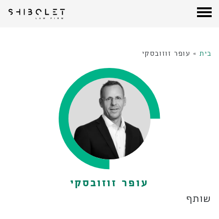
עורכי דין שבלת
| Shibolet & Co. Law Firm
לג
תוכן
בית
»
עופר זוזובסקי
עופר זוזובסקי
שותף