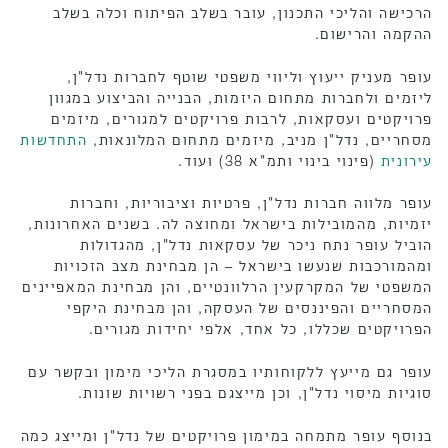
הרכישה והליכי התכנון, עובר בשלב הפיתוח וכלה בשלב
ההקמה והרישום.
עופר מעניק ייעוץ וליווי משפטי שוטף לחברות נדל"ן,
ליזמים ולחברות מתחום היזמות, הבנייה והביצוע במגוון
פרויקטים ועסקאות, לרבות פרויקטים למגורים, מיזמים
מסחריים, נדל"ן מניב, מיזמים מתחום המלונאות,
התחדשות
עירונית
(פינוי בינוי ותמ"א 38) ועוד.
עופר מלווה חברות נדל"ן, פרטיות וציבוריות, וחברות
יזמיות, מהמובילות בישראל ומחוצה לה. בשנים האחרונות,
הוביל עופר נתח ניכר של עסקאות נדל"ן, מהגדולות
ומהמורכבות שנעשו בישראל – הן מבחינת מצב הזכויות
המשפטי של המקרקעין הרלוונטיים, והן מבחינת המאפיינים
המסחריים והפיננסים של העסקה, והן מבחינת היקפי
הפרויקטים שכללו, כל אחד, אלפי יחידות מגורים.
עופר גם מייעץ ללקוחותיו במסגרת הליכי מימון ובקשר עם
סוגיות מיסוי נדל"ן, וכן מייצגם בפני רשויות שונות.
בנוסף עופר מתמחה במימון פרויקטים של נדל"ן ומייצג כמה