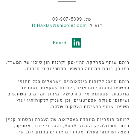
טל. 03-307-5099
דוא”ל.
R.Haklay@shibolet.com
Ecard
רותם שותף במחלקת ההיי-טק וקרנות הון סיכון של המשרד.
כמו כן, רותם מתמחה במשפט מסחרי ודיני חברות.
רותם מייצג לקוחות בינלאומיים וישראלים בכל תחומי
המשפט המסחרי והתאגידי, לרבות עסקאות מסחריות
מורכבות, עסקאות מיזוג ורכישה, מימון, ומיזמים משותפים
ושיתופי פעולה אסטרטגיים, וכן מעניק ללקוחותיו יעוץ
משפטי שוטף בפעילות העסקית שלהם.
לרותם מומחיות מיוחדת בעסקאות של העברת ומסחור קניין
רוחני וטכנולוגיה, הסכמי SaaS, והסכמי ייצור, אספקה,
הפצה ושיתופי פעולה מסחריים אחרים במגוון רחב של