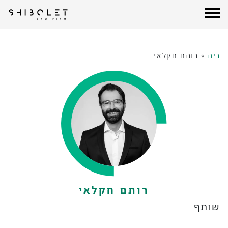
עורכי דין שבלת
| Shibolet & Co. Law Firm
לג
תוכן
בית
»
רותם חקלאי
רותם חקלאי
שותף