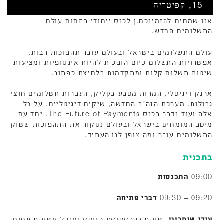
15, קפיטריה
אנו שמחים להזמינכם.ן לכנס ייחודי בתחום עולם
התשלומים החדש.
עולם התשלומים בישראל ובעולם עובר תהפוכות רבות,
אפשרויות התשלום כיום הופכות להיות אינסופיות ומציעות
שיטות תשלום קלות ומתקדמות בלחיצת כפתור.
ארנק דיגיטלי, המרות מטבע בקליק, העברות תשלומים חוצי
גבולות, מערכת הזה"ב החדשה, שיקים דיגיטליים, על כל
אלה ועוד נדבר בכנס The Future of Payments. יחד עם
מיטב המומחים בישראל ובעולם נסקור את התהפוכות ששוק
התשלומים עובר ומה צופן לנו העתיד.
בתכנית
09:00
התכנסות
09:20 – 09:30
דברי פתיחה
עידו שומרוני
, שותף בפרקטיקת הייטק ומנהל משותף תחום