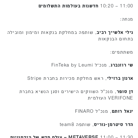
11:00 – 10:20
חדשנות בעולמות התשלומים
מנחה:
נילי אלשייך רביב
, שותפה במחלקת בנקאות ומימון ומובילה
בתחום הבנקאות
משתתפים:
שי רוזנברג
, מנכ״ל FinTeka by Leumi
ארנון ברזילי
, ראש מחלקת מכירות בחברת Stripe
דן סופר
, מנכ"ל השווקים הישירים וסגן הנשיא בחברת
VERIFONE העולמית
יגאל רותם
, מנכ"ל FINARO
הדר סיטרמן-נוריס
, שותפה team8
11:30 – 11:00
METAVERSE – עולם חדש של הזדמנויות