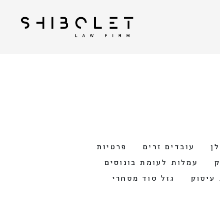
| Shibolet & Co. Law
עורכי דין שבלת
Firm
ן
עובדים זרים
פרטיות
ק
עמלות לעומת בונוסים
עיסוק
גזל סוד מסחרי