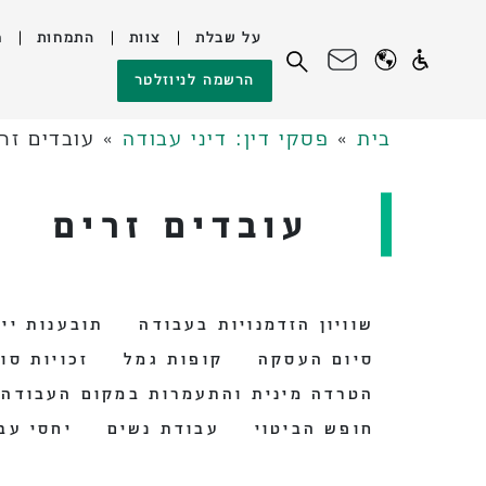
על שבלת
צוות
התמחות
מ
לג
חיפוש:
הרשמה לניוזלטר
תוכן
בית
»
פסקי דין: דיני עבודה
»
עובדים זר
עובדים זרים
שוויון הזדמנויות בעבודה
תובענות ייצ
סיום העסקה
קופות גמל
זכויות סו
הטרדה מינית והתעמרות במקום העבודה
חופש הביטוי
עבודת נשים
יחסי עב