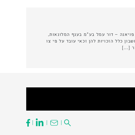
וטל – ניהול (1996) בע"מ | יורי פויאנה – דור עמל בע"מ בענף המלונאות,
ון כלל הזכויות להן זכאי עובד על פי צו
ר […]
חיפוש: