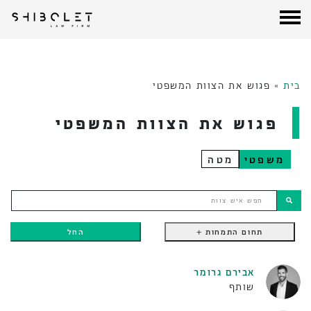
עורכי דין שבלת
| Shibolet & Co. Law Firm
לג
תוכן
בית
»
פגוש את הצוות המשפטי
פגוש את הצוות המשפטי
משפטי
מטה
חפש איש צוות
תחום התמחות +
החל
אבירם גרומר
שותף