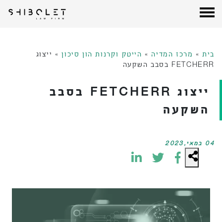
עורכי דין שבלת
| Shibolet & Co. Law Firm
לג
תוכן
בית
»
מרכז המדיה
»
הייטק וקרנות הון סיכון
»
ייצוג
FETCHERR בסבב השקעה
ייצוג FETCHERR בסבב
השקעה
04 במאי,2023