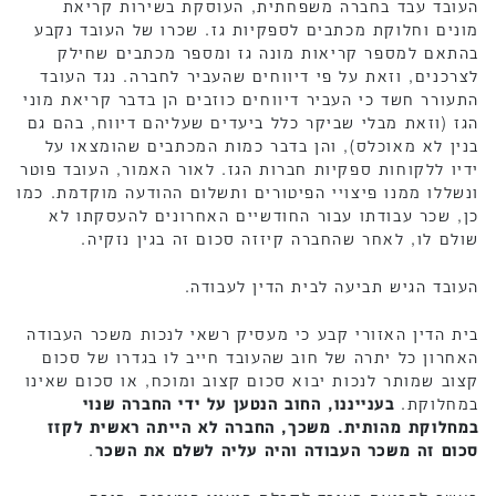
העובד עבד בחברה משפחתית, העוסקת בשירות קריאת
מונים וחלוקת מכתבים לספקיות גז. שכרו של העובד נקבע
בהתאם למספר קריאות מונה גז ומספר מכתבים שחילק
לצרכנים, וזאת על פי דיווחים שהעביר לחברה. נגד העובד
התעורר חשד כי העביר דיווחים כוזבים הן בדבר קריאת מוני
הגז (וזאת מבלי שביקר כלל ביעדים שעליהם דיווח, בהם גם
בנין לא מאוכלס), והן בדבר כמות המכתבים שהומצאו על
ידיו ללקוחות ספקיות חברות הגז. לאור האמור, העובד פוטר
ונשללו ממנו פיצויי הפיטורים ותשלום ההודעה מוקדמת. כמו
כן, שכר עבודתו עבור החודשיים האחרונים להעסקתו לא
שולם לו, לאחר שהחברה קיזזה סכום זה בגין נזקיה.
העובד הגיש תביעה לבית הדין לעבודה.
בית הדין האזורי קבע כי מעסיק רשאי לנכות משכר העבודה
האחרון כל יתרה של חוב שהעובד חייב לו בגדרו של סכום
קצוב שמותר לנכות יבוא סכום קצוב ומוכח, או סכום שאינו
במחלוקת.
בענייננו, החוב הנטען על ידי החברה שנוי
במחלוקת מהותית. משכך, החברה לא הייתה ראשית לקזז
סכום זה משכר העבודה והיה עליה לשלם את השכר
.