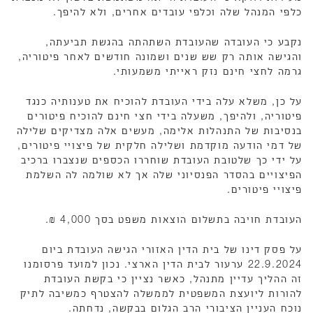
כלפי המנהל שלה וכלפי עובדים אחרים, ולא להיפך.
נקבע כי העובדה שהעובדת השתהתה בהגשת תביעתה,
והגישה אותה רק שש שנים ושמונה חודשים לאחר פיטוריה,
גרמה לחצי חינם נזק ראייתי משמעותי.
על כן, משלא עלה בידי העובדת להוכיח את טענותיה כנגד
פיטוריה, ולהיפך, משעלה בידי חצי חינם להוכיח פיטורים
בנסיבות של התנהלות אלימה, מעשים אלה מצדיקים שלילה
של דמי הודעה מוקדמת ושלילה חלקית של פיצויי פיטורים,
על ידי כך שלטובת העובדת שוחררו הכספים שנצברו ברכיב
הפיצויים בהסדר הפנסיוני שלה אך לא שולמה לה השלמת
פיצויי פיטורים.
העובדת חויבה בתשלום הוצאות משפט בסך 4,000 ₪.
על פסק דינו של בית הדין האזורי הגישה העובדת ביום
22.9.2024 ערעור לבית הדין הארצי. נכון למועד פרסומנו
זה ההליך עדיין מתנהל, כאשר נציין כי בקשת העובדת
להורות ליועצת המשפטית לממשלה להצטרף כמשיבה לתיק
נוכח העניין הציבורי הרב הגלום בבקשה, נדחתה.