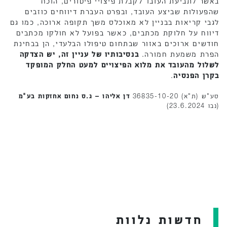
באשר לתביעת העובד לקבלת פיצויי פיטורים, הוכח
שהפעולות שביצע העובד, ובפרט העברת דיווחים כוזבים
לגבי קריאות בבניין לא מאוכלס משך תקופה ארוכה, כמו גם
דיווח על חלוקת מכתבים, כאשר בפועל לא חולקו מכתבים
חודשים ארוכים באזור שבתחום טיפולו הבלעדי, הן בבחינת
הפרת משמעת חמורה.
בנסיבותיו של עניין זה, יש הצדקה
לשלול מהעובד את מלוא הפיצויים למעט החלק המופקד
בקרן הפנסיה
.
סע"ש (ת"א) 36835-10-20
דן אליהו – ג.ס נחום אחזקות בע"מ
(נבו 23.6.2024)
חדשות נלוות