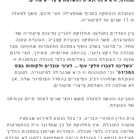
העובדת הועסקה בסניף שמפעילה חצי חינם, משך למעלה
מ-11 שנים עד לפיטוריה.
בין הצדדים נתגלעה מחלוקת לעניין נסיבות פיטוריה של
המערערת, אשר הועסקה כעובדת קצביה. העובדת טענה
מחד, כי מדובר בשלב נוסף במסכת התעמרות שחוותה מצד
מנהלה על רקע גזעני, בהיותה אתיופית; מאידך, חצי חינם
טענה כי העובדת נהגה באלימות כלפי מנהלה ובמסגרת זו
"
השליכה לעברו חלקי עוף… לעיני עובדים ולקוחות בפס
המכירה
" וכי התנהגות זו היא שהובילה לפיטוריה. לטובת
העובדת שוחררו רכיב הפיצויים בהסדר הפנסיוני שלה, אך
לא שולמה לה השלמת פיצויי פיטורים.
התביעה הוגשה למעלה משש וחצי שנים לאחר סיום עבודתה
של העובדת.
בית הדין האזורי הכריע, כי בכל הנוגע לאירוע שבעטיו
פוטרה העובדת, אין מחלוקת על כך שמדובר היה בהתפרצות
אלימה מצידה כלפי מנהלה. העדויות שניתנו במסגרת ההליך
מעידות דווקא כי העובדת הייתה משתמשת בלשון לא מכבדת